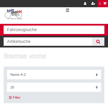
0
☰
Bremse vorne
Filter