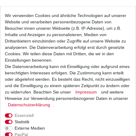
Bremsbeläge EBC FA 083 HH FA083HH FA 83
Wir verwenden Cookies und ähnliche Technologien auf unserer
HH FA83HH Sinter Bremsklötze
Website und verarbeiten personenbezogene Daten von
24,29 € *
UVP 35,49 €
Besucher:innen unserer Webseite (z.B. IP-Adresse), um z.B.
1
Satz
| 24,29 € / Satz
Inhalte und Anzeigen zu personalisieren, Medien von
*
inkl. ges. MwSt.
zzgl.
Versandkosten
Drittanbietern einzubinden oder Zugriffe auf unsere Website zu
analysieren. Die Datenverarbeitung erfolgt erst durch gesetzte
Cookies. Wir teilen diese Daten mit Dritten, die wir in den
Einstellungen benennen.
Die Datenverarbeitung kann mit Einwilligung oder aufgrund eines
Bremsbeläge EBC FA 083 TT FA083TT Standard
Bremsklötze
berechtigten Interesses erfolgen. Die Zustimmung kann erteilt
17,36 € *
oder abgelehnt werden. Es besteht das Recht, nicht einzuwilligen
UVP 25,36 €
und die Einwilligung zu einem späteren Zeitpunkt zu ändern oder
1
Satz
| 17,36 € / Satz
*
inkl. ges. MwSt.
zzgl.
Versandkosten
zu widerrufen. Beachten Sie unser
Impressum
und weitere
Hinweise zur Verwendung personenbezogener Daten in unserer
Daten­schutz­erklärung
.
Essenziell
Bremsbeläge EBC SFA 083 SFA083 Standard
Statistik
Scooter Bremsklötze
Externe Medien
8,36 € *
UVP 12,22 €
PayPal