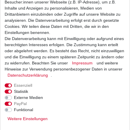
Besucher:innen unserer Webseite (z.B. IP-Adresse), um z.B.
Inhalte und Anzeigen zu personalisieren, Medien von
Lithium-Ionen Batterie HJTX9-FP entspricht u.a.
Drittanbietern einzubinden oder Zugriffe auf unsere Website zu
YTX9-BS YB9-B YTX7A-BS
analysieren. Die Datenverarbeitung erfolgt erst durch gesetzte
54,21 € *
Cookies. Wir teilen diese Daten mit Dritten, die wir in den
UVP 59,30 €
1
Stück
| 54,21 € / Stück
Einstellungen benennen.
*
inkl. ges. MwSt.
zzgl.
Versandkosten
Die Datenverarbeitung kann mit Einwilligung oder aufgrund eines
berechtigten Interesses erfolgen. Die Zustimmung kann erteilt
oder abgelehnt werden. Es besteht das Recht, nicht einzuwilligen
und die Einwilligung zu einem späteren Zeitpunkt zu ändern oder
zu widerrufen. Beachten Sie unser
Impressum
und weitere
Marken Batterie YTX9-BS wartungsfrei
Hinweise zur Verwendung personenbezogener Daten in unserer
Daten­schutz­erklärung
.
33,61 € *
UVP 36,76 €
1
Stück
| 33,61 € / Stück
Essenziell
*
inkl. ges. MwSt.
zzgl.
Versandkosten
Statistik
Externe Medien
PayPal
Funktional
Weitere Einstellungen
Versand
Bezahlarten