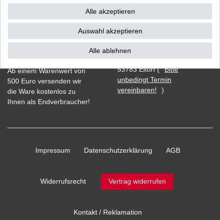
Alle akzeptieren
Auswahl akzeptieren
Vorkasse
Alle ablehnen
Barzahlung bei Abholung in
53783 Eitorf (
Bitte
Ab einem Warenwert von
unbedingt Termin
500 Euro versenden wir
vereinbaren!
)
die Ware kostenlos zu
Ihnen als Endverbraucher!
Impressum
Daten­schutz­erklärung
AGB
Widerrufs­recht
Vertrag widerrufen
Kontakt / Reklamation