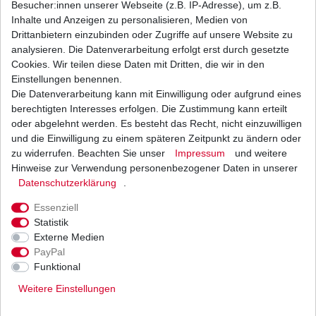
Besucher:innen unserer Webseite (z.B. IP-Adresse), um z.B.
Inhalte und Anzeigen zu personalisieren, Medien von
Lithium-Ionen Batterie HJTX9-FP entspricht u.a.
Drittanbietern einzubinden oder Zugriffe auf unsere Website zu
YTX9-BS YB9-B YTX7A-BS
analysieren. Die Datenverarbeitung erfolgt erst durch gesetzte
54,21 € *
Cookies. Wir teilen diese Daten mit Dritten, die wir in den
UVP 59,30 €
1
Stück
| 54,21 € / Stück
Einstellungen benennen.
*
inkl. ges. MwSt.
zzgl.
Versandkosten
Die Datenverarbeitung kann mit Einwilligung oder aufgrund eines
berechtigten Interesses erfolgen. Die Zustimmung kann erteilt
oder abgelehnt werden. Es besteht das Recht, nicht einzuwilligen
und die Einwilligung zu einem späteren Zeitpunkt zu ändern oder
zu widerrufen. Beachten Sie unser
Impressum
und weitere
Marken Batterie YTX9-BS wartungsfrei
Hinweise zur Verwendung personenbezogener Daten in unserer
Daten­schutz­erklärung
.
33,61 € *
UVP 36,76 €
1
Stück
| 33,61 € / Stück
Essenziell
*
inkl. ges. MwSt.
zzgl.
Versandkosten
Statistik
Externe Medien
PayPal
Funktional
Weitere Einstellungen
Versand
Bezahlarten