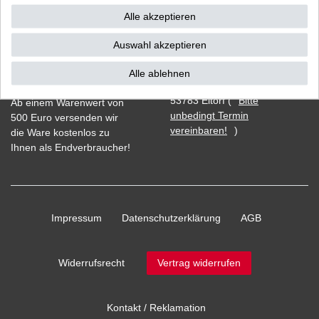
Alle akzeptieren
Auswahl akzeptieren
Vorkasse
Alle ablehnen
Barzahlung bei Abholung in
53783 Eitorf (
Bitte
Ab einem Warenwert von
unbedingt Termin
500 Euro versenden wir
vereinbaren!
)
die Ware kostenlos zu
Ihnen als Endverbraucher!
Impressum
Daten­schutz­erklärung
AGB
Widerrufs­recht
Vertrag widerrufen
Kontakt / Reklamation