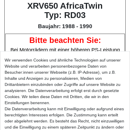
XRV650 AfricaTwin
Typ: RD03
Baujahr: 1988 - 1990
Bitte beachten Sie:
Bei Motorrädern mit einer höheren PS-Leistung
empfiehlt
tom
mo
tec
.de
aus langjähriger Erfahrung
Wir verwenden Cookies und ähnliche Technologien auf unserer
grundsätzlich
Website und verarbeiten personenbezogene Daten von
super verstärkte Ketten (
D.I.D
ZVM-Serie ) zu
Besucher:innen unserer Webseite (z.B. IP-Adresse), um z.B.
verwenden,
Inhalte und Anzeigen zu personalisieren, Medien von
statt verstärkte oder extra verstärkte.
Drittanbietern einzubinden oder Zugriffe auf unsere Website zu
analysieren. Die Datenverarbeitung erfolgt erst durch gesetzte
Höhere Haltbarkeit, weniger Wartungsintervalle,
Cookies. Wir teilen diese Daten mit Dritten, die wir in den
Einstellungen benennen.
maximale Sicherheit
,
Die Datenverarbeitung kann mit Einwilligung oder aufgrund eines
besseres Preis / Leistungsverhältnis
berechtigten Interesses erfolgen. Die Zustimmung kann erteilt
und damit Sie auch Spass am Fahren haben.
oder abgelehnt werden. Es besteht das Recht, nicht einzuwilligen
Kettenhersteller*:
D.I.D
und die Einwilligung zu einem späteren Zeitpunkt zu ändern oder