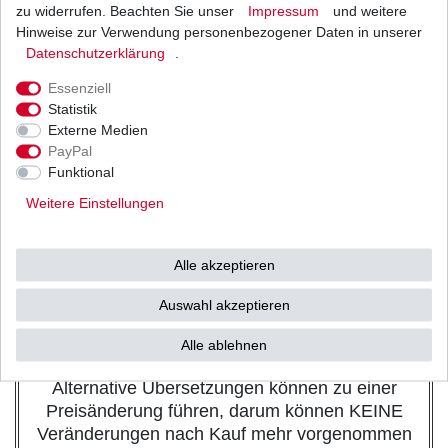
Teilung:
525
zu widerrufen. Beachten Sie unser
Impressum
und weitere
Kettenlänge in Gliedern:
124
Hinweise zur Verwendung personenbezogener Daten in unserer
Typ
VX
Daten­schutz­erklärung
.
Dichtringe:
X-Ring
Stärke:
verstärkt
Essenziell
offen mit Nietschloss,
Statistik
Verschluss:
auf Anfrage ggf. auch
Externe Medien
geschlossen ohne Schloss.
PayPal
stahl,
Funktional
Farbe:
auf Anfrage gegen Aufpreis
ggf. auch in gold schwarz
Weitere Einstellungen
Ritzel: Zähne
16
Zahnkranz: Zähne
49
Nietschlösser bedürfen eines Spezialwerkzeuges,
Alle akzeptieren
wir empfehlen die Montage über eine
Auswahl akzeptieren
Fachwerkstatt, Clipschlösser können nur
gesondert bestellt werden, sofern diese für die
Alle ablehnen
angebotene Kette lieferbar sind.
Alternative Übersetzungen können zu einer
Preisänderung führen, darum können KEINE
Veränderungen nach Kauf mehr vorgenommen