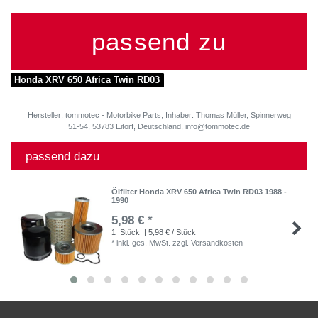
passend zu
Honda XRV 650 Africa Twin RD03
Hersteller: tommotec - Motorbike Parts, Inhaber: Thomas Müller, Spinnerweg
51-54, 53783 Eitorf, Deutschland, info@tommotec.de
passend dazu
Ölfilter Honda XRV 650 Africa Twin RD03 1988 -
1990
5,98 € *
1
Stück
| 5,98 € / Stück
*
inkl. ges. MwSt.
zzgl.
Versandkosten