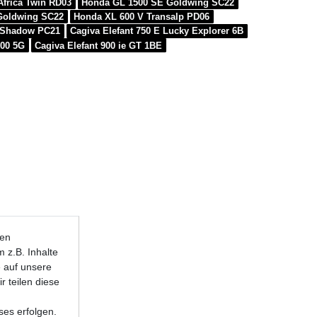
frica Twin RD03
Honda GL 1500 SE Goldwing SC22
Goldwing SC22
Honda XL 600 V Transalp PD06
 Shadow PC21
Cagiva Elefant 750 E Lucky Explorer 6B
600 5G
Cagiva Elefant 900 ie GT 1BE
ten
 z.B. Inhalte
e auf unsere
r teilen diese
ses erfolgen.