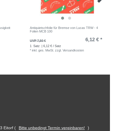
ssigkeit
Antiquietschfolie für Bremse von Lucas TRW - 4
Bremsflüs
Folien MCB 100
DOT 4 0,2
6,12 € *
UVP 7,50 €
UVP 6,77
1
Satz
| 6,12 € / Satz
0.25
Lite
*
inkl. ges. MwSt.
zzgl.
Versandkosten
*
inkl. ge
 Eitorf (
Bitte unbedingt Termin vereinbaren!
)