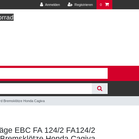
Anmelden
Registrieren
0
orrad
rd Bremsklötze Honda Cagiva
äge EBC FA 124/2 FA124/2
 Bremsklötze Honda Cagiva