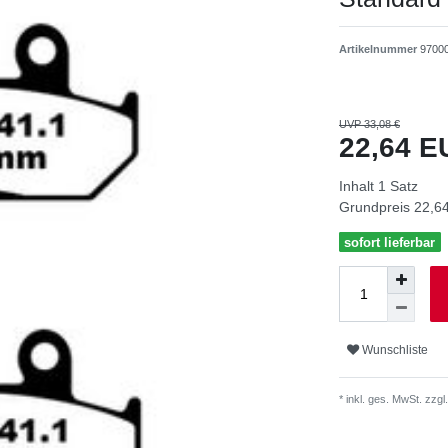
Artikelnummer
9700
UVP 33,08 €
22,64 
Inhalt
1
Satz
Grundpreis
22,64
sofort lieferbar
Wunschliste
* inkl. ges. MwSt. zzgl.