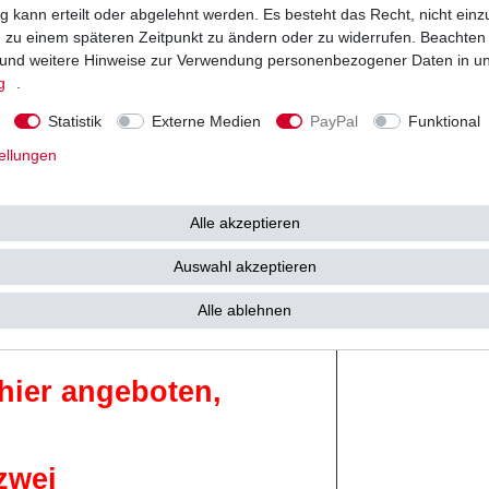
 kann erteilt oder abgelehnt werden. Es besteht das Recht, nicht einz
M100AA
1998 - 2001
ng zu einem späteren Zeitpunkt zu ändern oder zu widerrufen. Beachten
5G
1996 - 1997
und weitere Hinweise zur Verwendung personenbezogener Daten in u
6B
1994 - 1997
g
.
1BE
1991 - 1993
1B
1990 - 1992
Statistik
Externe Medien
PayPal
Funktional
SC22
1988 - 1990
ellungen
SC22
1991 - 2000
RD02
1988 - 1994
RD08
1995 - 1996
Alle akzeptieren
PC21
1988 - 1992
PD06
1991 - 1993
Auswahl akzeptieren
RD03
1988 - 1990
Alle ablehnen
hier angeboten,
zwei