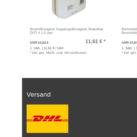
Bremsflüssigkeit, Kupplungsflüssigkeit, Brakefluid
Bremsbelä
DOT 4 1,0 Liter
Bremsklö
11,61 € *
UVP 14,22 €
UVP 47,8
1
Liter
| 11,61 € / Liter
1
Satz
| 
*
inkl. ges. MwSt.
zzgl.
Versandkosten
*
inkl. ges
Versand