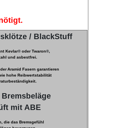
ötigt.
klötze / BlackStuff
nt Kevlar
®
oder Twaron
®
,
tahl und asbestfrei.
 der Aramid Fasern garantieren
ie hohe Reibwertstabilität
aturbeständigkeit.
 Bremsbeläge
üft mit ABE
n, die das Bremsgefühl