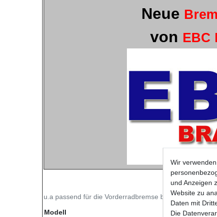
Neue
Brem
von
EBC 
Wir verwenden 
personenbezoge
und Anzeigen z
Website zu anal
u.a passend für die Vorderradbremse bei folgenden Mod
Daten mit Dritt
Modell
Die Datenverar