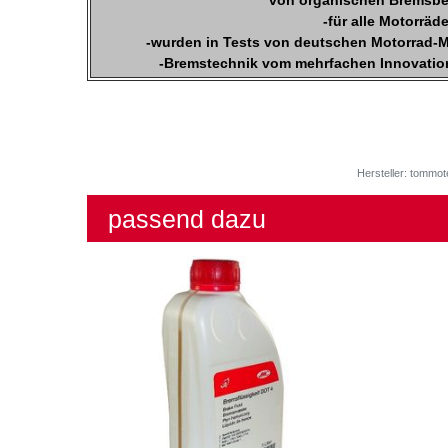
von organischen Bremsbe
-für alle Motorräd
-wurden in Tests von deutschen Motorrad-M
-Bremstechnik vom mehrfachen Innovation
Hersteller: tommot
passend dazu