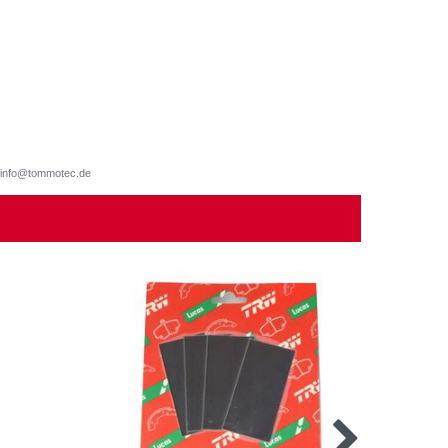
d, info@tommotec.de