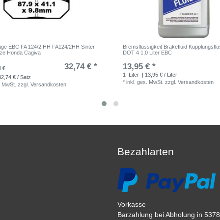
ge EBC FA 124/2 HH FA124/2HH Sinter
Bremsflüssigkeit Brakefluid Kupplungsflü
tze Honda Cagiva
DOT 4 1,0 Liter EBC
32,74 € *
13,95 € *
4 €
1
Liter
| 13,95 € / Liter
32,74 € / Satz
*
inkl. ges. MwSt.
zzgl.
Versandkosten
. MwSt.
zzgl.
Versandkosten
Bezahlarten
Vorkasse
Barzahlung bei Abholung in 53783