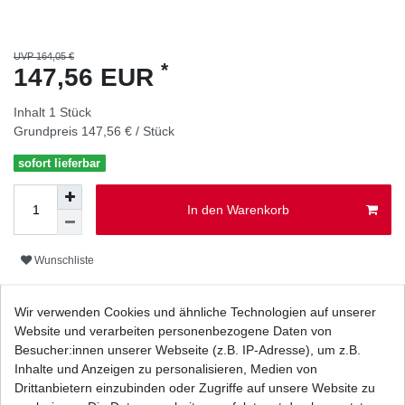
UVP 164,05 €
*
147,56 EUR
Inhalt
1
Stück
Grundpreis
147,56 € / Stück
sofort lieferbar
In den Warenkorb
Wunschliste
* inkl. ges. MwSt. zzgl.
Versandkosten
Wir verwenden Cookies und ähnliche Technologien auf unserer
Website und verarbeiten personenbezogene Daten von
Besucher:innen unserer Webseite (z.B. IP-Adresse), um z.B.
Inhalte und Anzeigen zu personalisieren, Medien von
Drittanbietern einzubinden oder Zugriffe auf unsere Website zu
Beschreibung