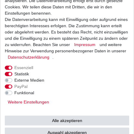
analysieren. Die Datenverarbeitung erfolgt erst durch gesetzte
Cookies. Wir teilen diese Daten mit Dritten, die wir in den
Einstellungen benennen.
Weitere Details
Die Datenverarbeitung kann mit Einwilligung oder aufgrund eines
berechtigten Interesses erfolgen. Die Zustimmung kann erteilt
oder abgelehnt werden. Es besteht das Recht, nicht einzuwilligen
und die Einwilligung zu einem späteren Zeitpunkt zu ändern oder
Neue
Kette
zu widerrufen. Beachten Sie unser
Impressum
und weitere
Hinweise zur Verwendung personenbezogener Daten in unserer
Daten­schutz­erklärung
.
Essenziell
Statistik
D.I.D
X-Ring
Externe Medien
Musterbild
PayPal
Funktional
Kettentyp: ZVM-X super
Weitere Einstellungen
verstärkt X-Ring
Farbe: stahl
Alle akzeptieren
Auswahl akzeptieren