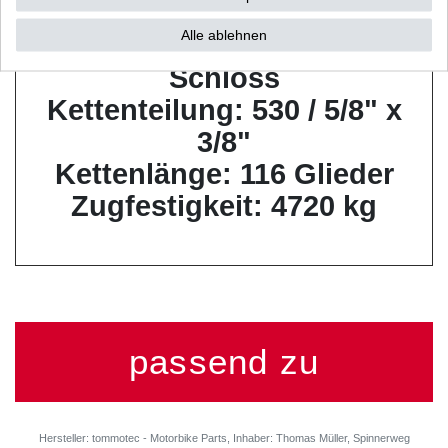
Alle ablehnen
Zustand: geschlossen ohne
Schloss
Kettenteilung: 530 / 5/8" x
3/8"
Kettenlänge: 116 Glieder
Zugfestigkeit: 4720 kg
passend zu
Hersteller: tommotec - Motorbike Parts, Inhaber: Thomas Müller, Spinnerweg