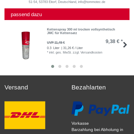
51-54, 53783 Eitorf, Deutschland, info@tommotec.de
passend dazu
Kettenspray 300 ml trocken vollsynthetisch
JMC für Kettensatz
9,38 € *
UVP 11,49 €
0.3
Liter
| 31,26 € / Liter
*
inkl. ges. MwSt.
zzgl.
Versandkosten
Versand
Bezahlarten
Vorkasse
Barzahlung bei Abholung in