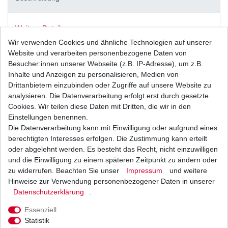
Weitere Details
Wir verwenden Cookies und ähnliche Technologien auf unserer
Website und verarbeiten personenbezogene Daten von
Besucher:innen unserer Webseite (z.B. IP-Adresse), um z.B.
Neue
Kette
Inhalte und Anzeigen zu personalisieren, Medien von
Drittanbietern einzubinden oder Zugriffe auf unsere Website zu
analysieren. Die Datenverarbeitung erfolgt erst durch gesetzte
Cookies. Wir teilen diese Daten mit Dritten, die wir in den
Einstellungen benennen.
D.I.D
X-Ring
Die Datenverarbeitung kann mit Einwilligung oder aufgrund eines
berechtigten Interesses erfolgen. Die Zustimmung kann erteilt
Musterbild
oder abgelehnt werden. Es besteht das Recht, nicht einzuwilligen
Kettentyp: VX verstärkt X-
und die Einwilligung zu einem späteren Zeitpunkt zu ändern oder
zu widerrufen. Beachten Sie unser
Impressum
und weitere
Ring
Hinweise zur Verwendung personenbezogener Daten in unserer
Farbe: stahl
Daten­schutz­erklärung
.
Essenziell
Statistik