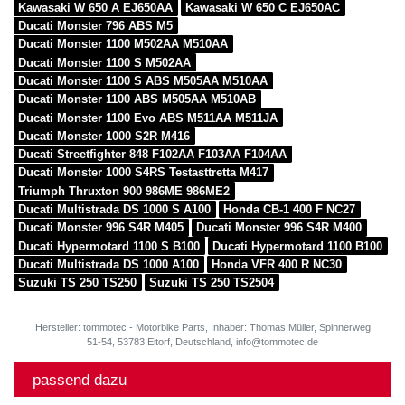
Kawasaki W 650 A EJ650AA
Kawasaki W 650 C EJ650AC
Ducati Monster 796 ABS M5
Ducati Monster 1100 M502AA M510AA
Ducati Monster 1100 S M502AA
Ducati Monster 1100 S ABS M505AA M510AA
Ducati Monster 1100 ABS M505AA M510AB
Ducati Monster 1100 Evo ABS M511AA M511JA
Ducati Monster 1000 S2R M416
Ducati Streetfighter 848 F102AA F103AA F104AA
Ducati Monster 1000 S4RS Testasttretta M417
Triumph Thruxton 900 986ME 986ME2
Ducati Multistrada DS 1000 S A100
Honda CB-1 400 F NC27
Ducati Monster 996 S4R M405
Ducati Monster 996 S4R M400
Ducati Hypermotard 1100 S B100
Ducati Hypermotard 1100 B100
Ducati Multistrada DS 1000 A100
Honda VFR 400 R NC30
Suzuki TS 250 TS250
Suzuki TS 250 TS2504
Hersteller: tommotec - Motorbike Parts, Inhaber: Thomas Müller, Spinnerweg
51-54, 53783 Eitorf, Deutschland, info@tommotec.de
passend dazu