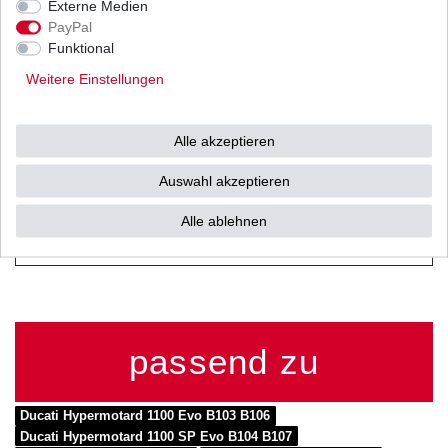
Externe Medien
PayPal
Zustand: offen mit
Funktional
Nietschloss
Weitere Einstellungen
Kettenteilung: 525 / 5/8" x
5/16"
Alle akzeptieren
Kettenlänge: 104 Glieder
Auswahl akzeptieren
Zugfestigkeit: 4180 kg
Alle ablehnen
passend zu
Ducati Hypermotard 1100 Evo B103 B106
Ducati Hypermotard 1100 SP Evo B104 B107