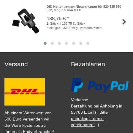
DID Kettentrenner Nietwerkzeug für 520 525 530
532, Original von D.I.D
138,75 € *
1
Stück
| 138,75 € / Stück
*
inkl. ges. MwSt.
zzgl.
Versandkosten
Versand
Bezahlarten
Vorkasse
Barzahlung bei Abholung in
53783 Eitorf (
Bitte
Ab einem Warenwert von
unbedingt Termin
500 Euro versenden wir
vereinbaren!
)
die Ware kostenlos zu
Ihnen als Endverbraucher!