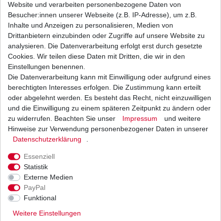
Website und verarbeiten personenbezogene Daten von
Besucher:innen unserer Webseite (z.B. IP-Adresse), um z.B.
Weitere Details
Inhalte und Anzeigen zu personalisieren, Medien von
Drittanbietern einzubinden oder Zugriffe auf unsere Website zu
analysieren. Die Datenverarbeitung erfolgt erst durch gesetzte
Cookies. Wir teilen diese Daten mit Dritten, die wir in den
Neue
Kette
Einstellungen benennen.
Die Datenverarbeitung kann mit Einwilligung oder aufgrund eines
berechtigten Interesses erfolgen. Die Zustimmung kann erteilt
oder abgelehnt werden. Es besteht das Recht, nicht einzuwilligen
und die Einwilligung zu einem späteren Zeitpunkt zu ändern oder
D.I.D
X-Ring
zu widerrufen. Beachten Sie unser
Impressum
und weitere
Hinweise zur Verwendung personenbezogener Daten in unserer
Musterbild
Daten­schutz­erklärung
.
Kettentyp: VM extra verstärkt
Essenziell
X-Ring
Statistik
Farbe: gold / schwarz
Externe Medien
PayPal
Funktional
Weitere Einstellungen