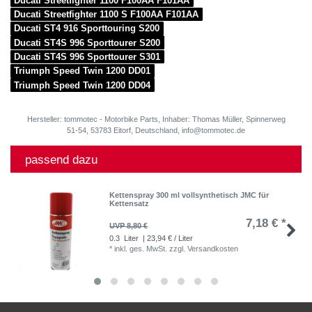
Ducati Streetfighter 1100 F100AA F101AA
Ducati Streetfighter 1100 S F100AA F101AA
Ducati ST4 916 Sporttouring S200
Ducati ST4S 996 Sporttourer S200
Ducati ST4S 996 Sporttourer S301
Triumph Speed Twin 1200 DD01
Triumph Speed Twin 1200 DD04
Hersteller: tommotec - Motorbike Parts, Inhaber: Thomas Müller, Spinnerweg
51-54, 53783 Eitorf, Deutschland, info@tommotec.de
passend dazu
Kettenspray 300 ml vollsynthetisch JMC für
Kettensatz
7,18 € *
UVP 8,80 €
0.3
Liter
| 23,94 € / Liter
*
inkl. ges. MwSt.
zzgl.
Versandkosten