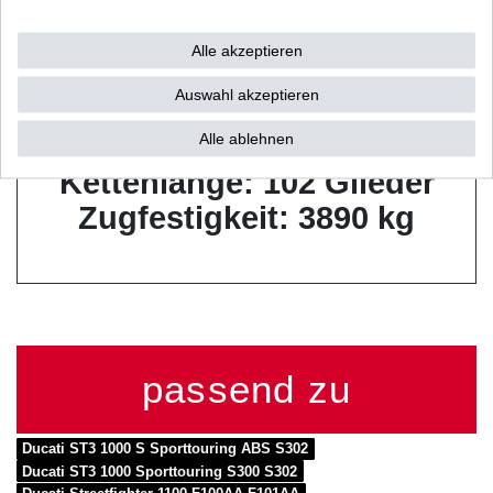
Zustand: offen mit
Alle akzeptieren
Nietschloss
Auswahl akzeptieren
Kettenteilung: 525 / 5/8" x
5/16"
Alle ablehnen
Kettenlänge: 102 Glieder
Zugfestigkeit: 3890 kg
passend zu
Ducati ST3 1000 S Sporttouring ABS S302
Ducati ST3 1000 Sporttouring S300 S302