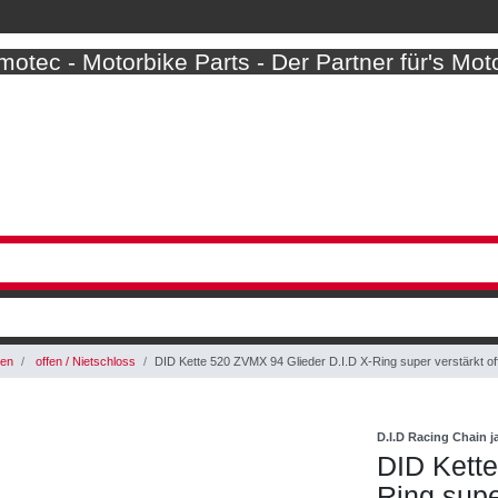
otec - Motorbike Parts - Der Partner für's Mot
ben
offen / Nietschloss
DID Kette 520 ZVMX 94 Glieder D.I.D X-Ring super verstärkt o
D.I.D Racing Chain 
DID Kette
Ring supe