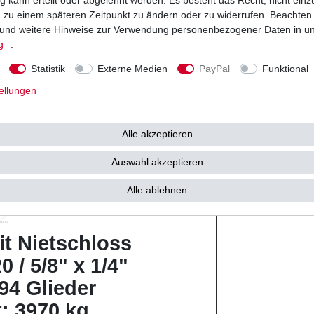
Ducati 748 SPS 
ng zu einem späteren Zeitpunkt zu ändern oder zu widerrufen. Beachten
Ducati 748 S Bi
Kette
und weitere Hinweise zur Verwendung personenbezogener Daten in u
Ducati 748 Stra
g
.
Ducati 748 R Sp
Ducati 748 SPS 
Statistik
Externe Medien
PayPal
Funktional
ellungen
Ring
ild
Alle akzeptieren
r verstärkt X-Ring
 (schwarz)
Auswahl akzeptieren
Alle ablehnen
it Nietschloss
0 / 5/8" x 1/4"
94 Glieder
t: 3970 kg