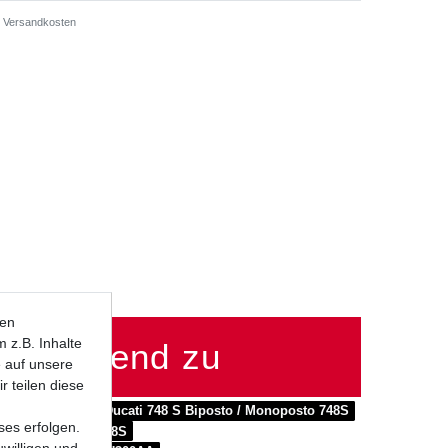
Versandkosten
ten
 z.B. Inhalte
passend zu
e auf unsere
r teilen diese
a Biposto 748S
Ducati 748 S Biposto / Monoposto 748S
ses erfolgen.
port Production 748S
uwilligen und