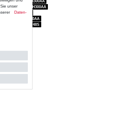
Sport Production H300AA
 Sie unser
posto / Monoposto H300AA
nserer
Daten­
da Biposto H300AA
ort Production H300AA
Sport Production 748S