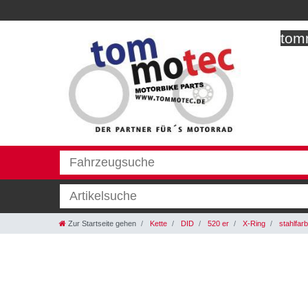
tomm
Zur Startseite gehen
Kette
DID
520 er
X-Ring
stahlfar