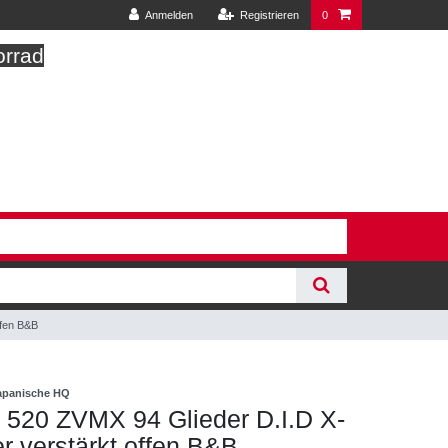
Anmelden
Registrieren
0
orrad
ffen B&B
japanische HQ
 520 ZVMX 94 Glieder D.I.D X-
r verstärkt offen B&B