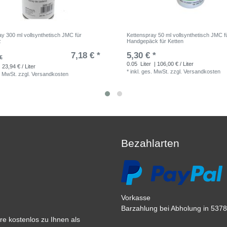
ay 300 ml vollsynthetisch JMC für
Kettenspray 50 ml vollsynthetisch JMC f
z
Handgepäck für Ketten
7,18 € *
5,30 € *
€
0.05
Liter
| 106,00 € / Liter
 23,94 € / Liter
*
inkl. ges. MwSt.
zzgl.
Versandkosten
. MwSt.
zzgl.
Versandkosten
Bezahlarten
Vorkasse
Barzahlung bei Abholung in 53783
e kostenlos zu Ihnen als