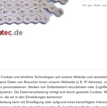
* inkl. ges. MwSt. zzgl.
Cookies und ähnliche Technologien auf unserer Website und verarbei
ne Daten von Besucher:innen unserer Webseite (z.B. IP-Adresse), um
u personalisieren, Medien von Drittanbietern einzubinden oder Zugriff
ysieren. Die Datenverarbeitung erfolgt erst durch gesetzte Cookies. Wi
en, die wir in den Einstellungen benennen.
Ducati 748 Strad
beitung kann mit Einwilligung oder aufgrund eines berechtigten Interes
Ducati 748 SP S
 kann erteilt oder abgelehnt werden. Es besteht das Recht, nicht einz