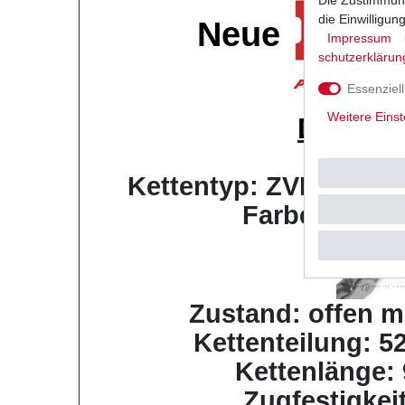
die Einwilligu
Neue
Impressum
schutz­erklärun
Essenziell
Weitere Einst
D.I.D
X-
Musterb
Kettentyp: ZVM-X supe
Farbe: stahl
Zustand: offen m
Kettenteilung: 52
Kettenlänge: 
Zugfestigkei