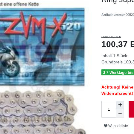
Artikelnummer
9052
UVP 111,59 €
100,37
Inhalt
1
Stück
Grundpreis
100,3
3-7 Werktage bi
Achtung! Keine 
Widerrufsrecht!
Wunschliste