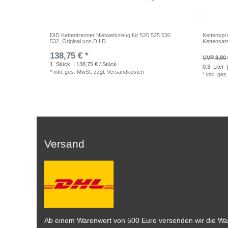
DID Kettentrenner Nietwerkzeug für 520 525 530
Kettenspr
532, Original von D.I.D
Kettensat
138,75 € *
UVP 8,80 
1
Stück
| 138,75 € / Stück
0.3
Liter
|
*
inkl. ges. MwSt.
zzgl.
Versandkosten
*
inkl. ges
Versand
Ab einem Warenwert von 500 Euro versenden wir die War