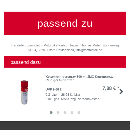
passend zu
Hersteller: tommotec - Motorbike Parts, Inhaber: Thomas Müller, Spinnerweg
51-54, 53783 Eitorf, Deutschland, info@tommotec.de
passend dazu
Kettenreinigerspray 300 ml JMC Kettenspray
Reiniger für Ketten
7,88 € *
UVP 9,66 €
0.3
Liter
| 26,28 € / Liter
*
inkl. ges. MwSt.
zzgl.
Versandkosten