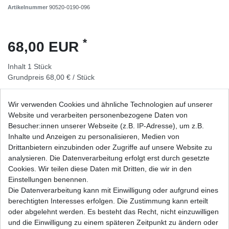
Artikelnummer
90520-0190-096
*
68,00 EUR
Inhalt
1
Stück
Grundpreis
68,00 € / Stück
sofort lieferbar
Wir verwenden Cookies und ähnliche Technologien auf unserer
Website und verarbeiten personenbezogene Daten von
In den Warenkorb
Besucher:innen unserer Webseite (z.B. IP-Adresse), um z.B.
Inhalte und Anzeigen zu personalisieren, Medien von
Drittanbietern einzubinden oder Zugriffe auf unsere Website zu
Wunschliste
analysieren. Die Datenverarbeitung erfolgt erst durch gesetzte
Cookies. Wir teilen diese Daten mit Dritten, die wir in den
* inkl. ges. MwSt. zzgl.
Versandkosten
Einstellungen benennen.
Die Datenverarbeitung kann mit Einwilligung oder aufgrund eines
berechtigten Interesses erfolgen. Die Zustimmung kann erteilt
oder abgelehnt werden. Es besteht das Recht, nicht einzuwilligen
und die Einwilligung zu einem späteren Zeitpunkt zu ändern oder