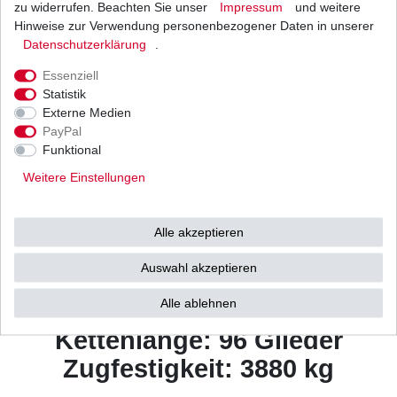
Beschreibung
zu widerrufen. Beachten Sie unser
Impressum
und weitere
Hinweise zur Verwendung personenbezogener Daten in unserer
Daten­schutz­erklärung
.
Weitere Details
Essenziell
Statistik
NeueKette
Externe Medien
PayPal
Musterbild
Funktional
Kettentyp: ZVM2 super
Weitere Einstellungen
verstärkt X-Ring
Farbe: stahl
Alle akzeptieren
Zustand: endlos /
Auswahl akzeptieren
geschlossen ohne Schloss
Alle ablehnen
Kettenteilung: 520 / 5/8" x 1/4"
Kettenlänge: 96 Glieder
Zugfestigkeit: 3880 kg