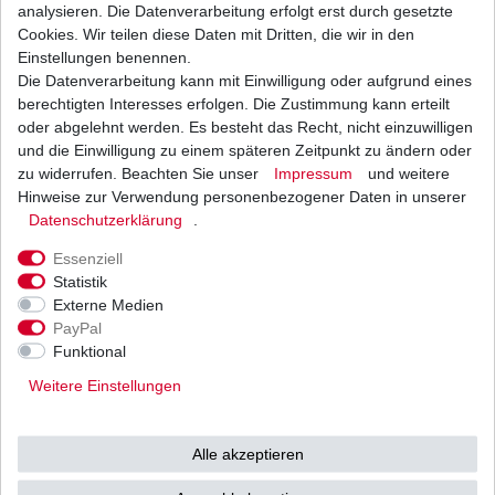
Beschreibung
analysieren. Die Datenverarbeitung erfolgt erst durch gesetzte
Cookies. Wir teilen diese Daten mit Dritten, die wir in den
Einstellungen benennen.
Weitere Details
Die Datenverarbeitung kann mit Einwilligung oder aufgrund eines
berechtigten Interesses erfolgen. Die Zustimmung kann erteilt
oder abgelehnt werden. Es besteht das Recht, nicht einzuwilligen
und die Einwilligung zu einem späteren Zeitpunkt zu ändern oder
Neue
Kette
zu widerrufen. Beachten Sie unser
Impressum
und weitere
Hinweise zur Verwendung personenbezogener Daten in unserer
Daten­schutz­erklärung
.
Essenziell
D.I.D
X-Ring
Statistik
Externe Medien
Musterbild
PayPal
Funktional
Kettentyp: ZVM2 super
Weitere Einstellungen
verstärkt X-Ring
Farbe: gold / schwarz
Alle akzeptieren