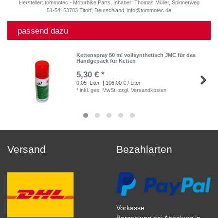
Hersteller: tommotec - Motorbike Parts, Inhaber: Thomas Müller, Spinnerweg
51-54, 53783 Eitorf, Deutschland, info@tommotec.de
passend dazu
Kettenspray 50 ml vollsynthetisch JMC für das
Handgepäck für Ketten
5,30 € *
0.05
Liter
| 106,00 € / Liter
*
inkl. ges. MwSt.
zzgl.
Versandkosten
Versand
Bezahlarten
Vorkasse
Barzahlung bei Abholung in