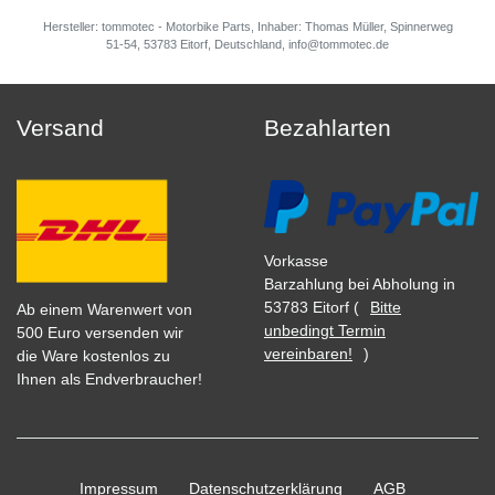
Hersteller: tommotec - Motorbike Parts, Inhaber: Thomas Müller, Spinnerweg
51-54, 53783 Eitorf, Deutschland, info@tommotec.de
Versand
Bezahlarten
Vorkasse
Barzahlung bei Abholung in
53783 Eitorf (
Bitte
Ab einem Warenwert von
unbedingt Termin
500 Euro versenden wir
vereinbaren!
)
die Ware kostenlos zu
Ihnen als Endverbraucher!
Impressum
Daten­schutz­erklärung
AGB