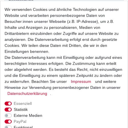
Beschreibung
Wir verwenden Cookies und ähnliche Technologien auf unserer
Website und verarbeiten personenbezogene Daten von
Weitere Details
Besucher:innen unserer Webseite (z.B. IP-Adresse), um z.B.
Inhalte und Anzeigen zu personalisieren, Medien von
Drittanbietern einzubinden oder Zugriffe auf unsere Website zu
Neues
analysieren. Die Datenverarbeitung erfolgt erst durch gesetzte
Cookies. Wir teilen diese Daten mit Dritten, die wir in den
Ersatzteil
Einstellungen benennen.
Die Datenverarbeitung kann mit Einwilligung oder aufgrund eines
berechtigten Interesses erfolgen. Die Zustimmung kann erteilt
oder abgelehnt werden. Es besteht das Recht, nicht einzuwilligen
aus
und die Einwilligung zu einem späteren Zeitpunkt zu ändern oder
zu widerrufen. Beachten Sie unser
Impressum
und weitere
japanischer
Hinweise zur Verwendung personenbezogener Daten in unserer
Daten­schutz­erklärung
.
Essenziell
Originalteile -
Statistik
Externe Medien
PayPal
Herstellung
Funktional