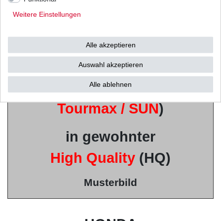
Weitere Einstellungen
u.a. von
Mitsubishi /
Alle akzeptieren
Shindengen u.v.w.
Auswahl akzeptieren
(Vertrieb durch
Alle ablehnen
Tourmax / SUN
)
in gewohnter
High Quality
(HQ)
Musterbild