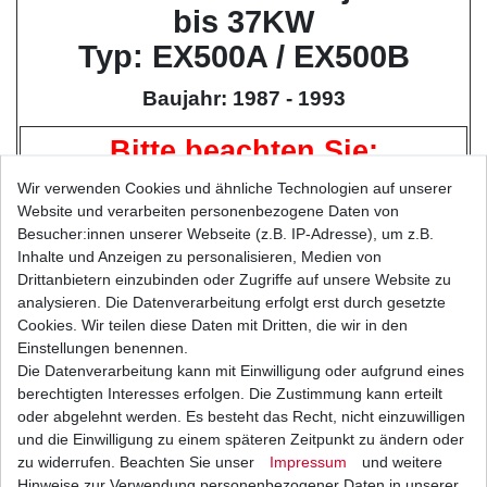
bis 37KW
Typ: EX500A / EX500B
Baujahr: 1987 - 1993
Bitte beachten Sie:
Bei Motorrädern mit einer höheren PS-Leistung
Wir verwenden Cookies und ähnliche Technologien auf unserer
empfiehlt
tom
mo
tec
.de
aus langjähriger Erfahrung
Website und verarbeiten personenbezogene Daten von
Besucher:innen unserer Webseite (z.B. IP-Adresse), um z.B.
grundsätzlich
Inhalte und Anzeigen zu personalisieren, Medien von
super verstärkte Ketten (
D.I.D
ZVM-Serie ) zu
Drittanbietern einzubinden oder Zugriffe auf unsere Website zu
verwenden,
analysieren. Die Datenverarbeitung erfolgt erst durch gesetzte
statt verstärkte oder extra verstärkte.
Cookies. Wir teilen diese Daten mit Dritten, die wir in den
Einstellungen benennen.
Höhere Haltbarkeit, weniger Wartungsintervalle,
Die Datenverarbeitung kann mit Einwilligung oder aufgrund eines
maximale Sicherheit
,
berechtigten Interesses erfolgen. Die Zustimmung kann erteilt
besseres Preis / Leistungsverhältnis
oder abgelehnt werden. Es besteht das Recht, nicht einzuwilligen
und damit Sie auch Spass am Fahren haben.
und die Einwilligung zu einem späteren Zeitpunkt zu ändern oder
zu widerrufen. Beachten Sie unser
Impressum
und weitere
Kettenhersteller*:
RK
Hinweise zur Verwendung personenbezogener Daten in unserer