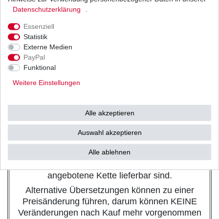
Teilung:
520
Daten­schutz­erklärung
.
Kettenlänge in Gliedern:
104
Typ
Standard
Essenziell
Dichtringe:
keine
Statistik
Stärke:
standard
Externe Medien
Verschluss:
offen mit Clipschloss
PayPal
Farbe:
stahl schwarz
Funktional
Ritzel: Zähne
16
Zahnkranz: Zähne
42
Weitere Einstellungen
Eine endlos angebotene Kette kann für einen
geringen Aufpreis in Höhe von 3,00 Euro auch
Alle akzeptieren
offen mit Nietschloss geliefert werden.
Nietschlösser bedürfen eines Spezialwerkzeuges,
Auswahl akzeptieren
wir empfehlen die Montage über eine
Alle ablehnen
Fachwerkstatt, Clipschlösser können nur
gesondert bestellt werden, sofern diese für die
angebotene Kette lieferbar sind.
Alternative Übersetzungen können zu einer
Preisänderung führen, darum können KEINE
Veränderungen nach Kauf mehr vorgenommen