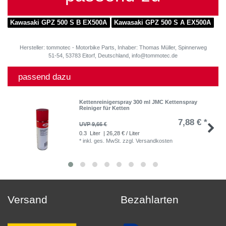
Kawasaki GPZ 500 S B EX500A
Kawasaki GPZ 500 S A EX500A
Hersteller: tommotec - Motorbike Parts, Inhaber: Thomas Müller, Spinnerweg
51-54, 53783 Eitorf, Deutschland, info@tommotec.de
passend dazu
Kettenreinigerspray 300 ml JMC Kettenspray
Reiniger für Ketten
7,88 € *
UVP 9,66 €
0.3
Liter
| 26,28 € / Liter
*
inkl. ges. MwSt.
zzgl.
Versandkosten
Versand
Bezahlarten