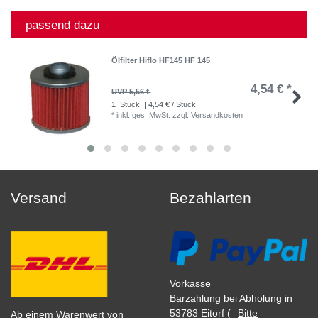
passend dazu
Ölfilter Hiflo HF145 HF 145
4,54 € *
UVP 5,56 €
1
Stück
| 4,54 € / Stück
*
inkl. ges. MwSt.
zzgl.
Versandkosten
Versand
Bezahlarten
Vorkasse
Barzahlung bei Abholung in
53783 Eitorf (
Bitte
Ab einem Warenwert von