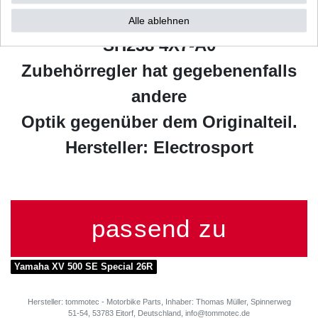
Vergleichsangaben zum Original:
Alle ablehnen
SH238 4X7-A0
Zubehörregler hat gegebenenfalls
andere
Optik gegenüber dem Originalteil.
Hersteller: Electrosport
passend zu
Yamaha XV 500 SE Special 26R
Hersteller: tommotec - Motorbike Parts, Inhaber: Thomas Müller, Spinnerweg
51-54, 53783 Eitorf, Deutschland, info@tommotec.de