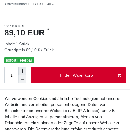
Artikelnummer
10114-0390-04052
UVP 109,15 €
*
89,10 EUR
Inhalt
1
Stück
Grundpreis
89,10 € / Stück
sofort lieferbar
In den Warenkorb
Wunschliste
Wir verwenden Cookies und ähnliche Technologien auf unserer
Website und verarbeiten personenbezogene Daten von
* inkl. ges. MwSt. zzgl.
Versandkosten
Besucher:innen unserer Webseite (z.B. IP-Adresse), um z.B.
Inhalte und Anzeigen zu personalisieren, Medien von
Drittanbietern einzubinden oder Zugriffe auf unsere Website zu
analysieren. Die Datenverarbeitung erfolgt erst durch gesetzte