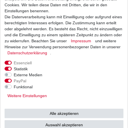
Cookies. Wir teilen diese Daten mit Dritten, die wir in den
Beschreibung
Einstellungen benennen.
Die Datenverarbeitung kann mit Einwilligung oder aufgrund eines
berechtigten Interesses erfolgen. Die Zustimmung kann erteilt
Weitere Details
oder abgelehnt werden. Es besteht das Recht, nicht einzuwilligen
und die Einwilligung zu einem späteren Zeitpunkt zu ändern oder
YAMAHA
zu widerrufen. Beachten Sie unser
Impressum
und weitere
Hinweise zur Verwendung personenbezogener Daten in unserer
XV500 SE Spezial / Virago
Daten­schutz­erklärung
.
Typ: 26R
Essenziell
Statistik
Baujahr: 1983 - 1988
Externe Medien
PayPal
Technische Daten:
Funktional
Steckanschluss identisch mit dem
Weitere Einstellungen
Original.
Alle akzeptieren
1*3er Stecker 3fach belegt,
1*4er Stecker 4fach belegt.
Auswahl akzeptieren