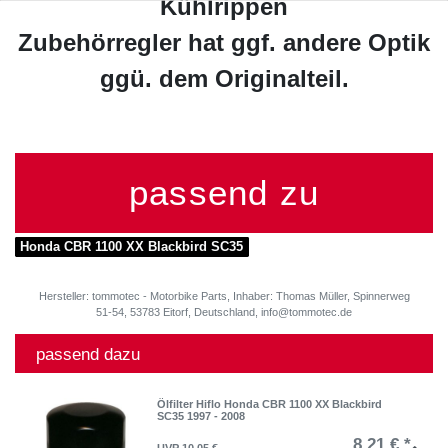
Kühlrippen
Zubehörregler hat ggf. andere Optik
ggü. dem Originalteil.
passend zu
Honda CBR 1100 XX Blackbird SC35
Hersteller: tommotec - Motorbike Parts, Inhaber: Thomas Müller, Spinnerweg
51-54, 53783 Eitorf, Deutschland, info@tommotec.de
passend dazu
Ölfilter Hiflo Honda CBR 1100 XX Blackbird
SC35 1997 - 2008
8,21 € *