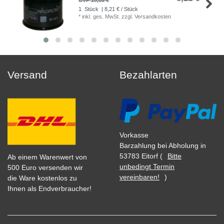
UVP 10,05 €
1
Stück
| 8,21 € / Stück
*
inkl. ges. MwSt.
zzgl.
Versandkosten
Versand
Bezahlarten
Vorkasse
Barzahlung bei Abholung in
53783 Eitorf (
Bitte
Ab einem Warenwert von
unbedingt Termin
500 Euro versenden wir
vereinbaren!
)
die Ware kostenlos zu
Ihnen als Endverbraucher!