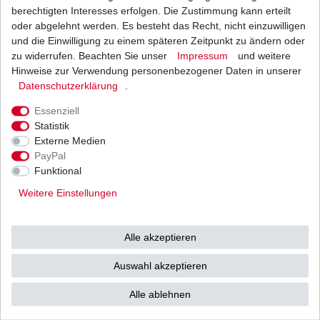
Beschreibung
berechtigten Interesses erfolgen. Die Zustimmung kann erteilt
oder abgelehnt werden. Es besteht das Recht, nicht einzuwilligen
und die Einwilligung zu einem späteren Zeitpunkt zu ändern oder
Weitere Details
zu widerrufen. Beachten Sie unser
Impressum
und weitere
Hinweise zur Verwendung personenbezogener Daten in unserer
HONDA
Daten­schutz­erklärung
.
CBR1100 XX Blackbird
Essenziell
Statistik
Typ: SC35
Externe Medien
PayPal
Baujahr: 1997 - 1998
Funktional
Steckanschluss identisch mit dem
Weitere Einstellungen
Original.
Alle akzeptieren
1*5er Stecker 5fach belegt.
Auswahl akzeptieren
Vergleichsangaben zum Original:
Alle ablehnen
SH691-12 ersetzt SH633 ohne