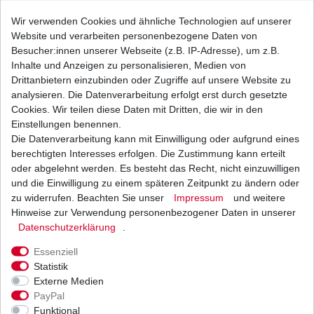
Wir verwenden Cookies und ähnliche Technologien auf unserer
Website und verarbeiten personenbezogene Daten von
Top- Zündkerzen vom japanischen Erstausrüster.
Besucher:innen unserer Webseite (z.B. IP-Adresse), um z.B.
Sowohl in der Erstausrüstung wie auch im
Inhalte und Anzeigen zu personalisieren, Medien von
Rennsport bewährt.
Drittanbietern einzubinden oder Zugriffe auf unsere Website zu
analysieren. Die Datenverarbeitung erfolgt erst durch gesetzte
HONDA
Cookies. Wir teilen diese Daten mit Dritten, die wir in den
CBR1100 XX
Einstellungen benennen.
Die Datenverarbeitung kann mit Einwilligung oder aufgrund eines
Typ: SC35
berechtigten Interesses erfolgen. Die Zustimmung kann erteilt
oder abgelehnt werden. Es besteht das Recht, nicht einzuwilligen
Baujahr: 1997 - 2000
und die Einwilligung zu einem späteren Zeitpunkt zu ändern oder
zu widerrufen. Beachten Sie unser
Impressum
und weitere
Das Geheimnis der Iridium Zündkerze liegt in der
Hinweise zur Verwendung personenbezogener Daten in unserer
lasergeschweissten Elektrode aus Iridium.
Daten­schutz­erklärung
.
Durch ihren ´minimalen´ Durchmesser von nur
Essenziell
0,6 mm bündelt sie die Zündspannung.
Statistik
Externe Medien
Die Vorteile der Iridium Zündkerze auf einen Blick.
PayPal
Funktional
Die optimalen Zündeigenschaften der Iridium