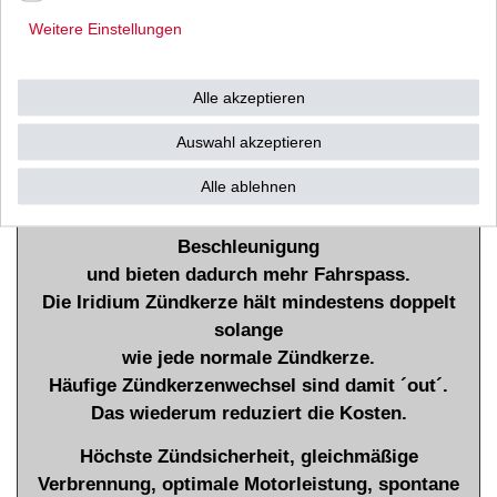
Zündkerzen
Weitere Einstellungen
verhindern ein Verrussen bei stop and go - Verkehr.
Fehlzündungen oder Zündaussetzer werden
Alle akzeptieren
verhindert.
Das senkt den Schadstoffausstoss und schont
Auswahl akzeptieren
(wenn vorhanden) den Katalysator und die Umwelt.
Alle ablehnen
Die Iridium Zündkerzen sichern ´runden´ Motorlauf,
erhöhen das Fahrerlebnis durch bessere
Beschleunigung
und bieten dadurch mehr Fahrspass.
Die Iridium Zündkerze hält mindestens doppelt
solange
wie jede normale Zündkerze.
Häufige Zündkerzenwechsel sind damit ´out´.
Das wiederum reduziert die Kosten.
Höchste Zündsicherheit, gleichmäßige
Verbrennung, optimale Motorleistung, spontane