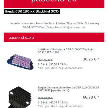
Honda CBR 1100 XX Blackbird SC35
Hersteller: tommotec - Motorbike Parts, Inhaber: Thomas Müller, Spinnerweg
51-54, 53783 Eitorf, Deutschland, info@tommotec.de
passend dazu
Luftfilter Hiflo Honda CBR 1100 XX Blackbird
SC35 1997 - 1998
36,76 € *
UVP 45,03 €
1
Stück
| 36,76 € / Stück
*
inkl. ges. MwSt.
zzgl.
Versandkosten
Regler Lichtmaschine Honda CBR 1100 XX SC35
1997-1998 japanische HQ
66,78 € *
UVP 86,61 €
1
Stück
| 66,78 € / Stück
*
inkl. ges. MwSt.
zzgl.
Versandkosten