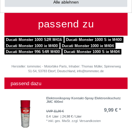
Alle ablehnen
passend zu
Ducati Monster 1000 S2R M416
Ducati Monster 1000 S ie M400
Ducati Monster 1000 ie M400
Ducati Monster 1000 ie M404
Ducati Monster 996 S4R M400
Ducati Monster 1000 S ie M404
Hersteller: tommotec - Motorbike Parts, Inhaber: Thomas Müller, Spinnerweg
51-54, 53783 Eitorf, Deutschland, info@tommotec.de
passend dazu
Elektronikspray Kontakt-Spray Elektronikschutz
JMC 400ml
9,99 € *
UVP 11,00 €
0.4
Liter
| 24,98 € / Liter
*
inkl. ges. MwSt.
zzgl.
Versandkosten