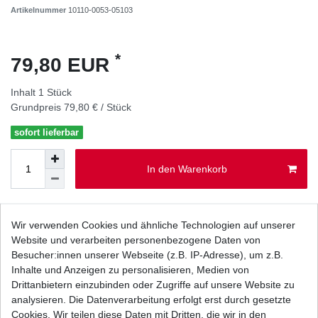
Artikelnummer
10110-0053-05103
*
79,80 EUR
Inhalt
1
Stück
Grundpreis
79,80 € / Stück
sofort lieferbar
In den Warenkorb
Wunschliste
Wir verwenden Cookies und ähnliche Technologien auf unserer
Website und verarbeiten personenbezogene Daten von
* inkl. ges. MwSt. zzgl.
Versandkosten
Besucher:innen unserer Webseite (z.B. IP-Adresse), um z.B.
Inhalte und Anzeigen zu personalisieren, Medien von
Drittanbietern einzubinden oder Zugriffe auf unsere Website zu
analysieren. Die Datenverarbeitung erfolgt erst durch gesetzte
Cookies. Wir teilen diese Daten mit Dritten, die wir in den