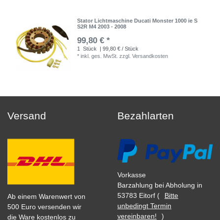
Stator Lichtmaschine Ducati Monster 1000 ie S
S2R M4 2003 - 2008
99,80 € *
1
Stück
| 99,80 € / Stück
*
inkl. ges. MwSt.
zzgl.
Versandkosten
Versand
Bezahlarten
Vorkasse
Barzahlung bei Abholung in
53783 Eitorf (
Bitte
Ab einem Warenwert von
unbedingt Termin
500 Euro versenden wir
vereinbaren!
)
die Ware kostenlos zu