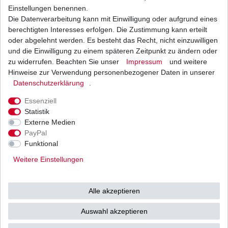
Beschreibung
Einstellungen benennen.
Die Datenverarbeitung kann mit Einwilligung oder aufgrund eines
berechtigten Interesses erfolgen. Die Zustimmung kann erteilt
Weitere Details
oder abgelehnt werden. Es besteht das Recht, nicht einzuwilligen
und die Einwilligung zu einem späteren Zeitpunkt zu ändern oder
DUCATI
zu widerrufen. Beachten Sie unser
Impressum
und weitere
Hinweise zur Verwendung personenbezogener Daten in unserer
Monster 1000
Daten­schutz­erklärung
.
ie / S / S2R
Essenziell
Typ: M400 / M404 / M416
Statistik
Externe Medien
Baujahr: 2003 - 2008
PayPal
Funktional
1*4er Stecker 4fach belegt,
Weitere Einstellungen
1*3er Stecker 3fach belegt.
Zubehörregler hat ggf. andere Optik
Alle akzeptieren
ggü. dem Originalteil.
Auswahl akzeptieren