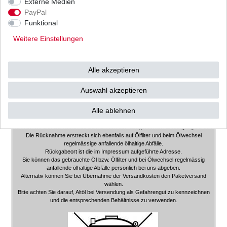
Externe Medien
PayPal
Sie erhalten bei uns nur hochwertige Filter in Erstausrüsterqualität.
Funktional
Je nach Liefermöglichkeit versenden wir ausschließlich Filter von
EMGO, Meiwa, UFI, Mahle,
Weitere Einstellungen
unserer eigenen Herstellung oder Hiflo.
Diese Filter haben den europäischen ISO 9000 Qualitätsstandard und
werden ständig kontrolliert.
Alle akzeptieren
So ist für Sie eine gleichbleibende Qualität garantiert.
Und wir sind sicher dass unsere Kunden zufrieden sind.
Auswahl akzeptieren
Achtung!!!!!
Hinweis zur Altölentsorgung gem. Altölverordnung.
Alle ablehnen
Die bei uns von Endverbrauchern erworbene Menge an Verbrennungsmotoren-
oder Getriebeöl
nehmen wir als Altöl kostenlos zum Zweck der fachgerechten Entsorgung zurück.
Die Rücknahme erstreckt sich ebenfalls auf Ölfilter und beim Ölwechsel
regelmässige anfallende ölhaltige Abfälle.
Rückgabeort ist die im Impressum aufgeführte Adresse.
Sie können das gebrauchte Öl bzw. Ölfilter und bei Ölwechsel regelmässig
anfallende ölhaltige Abfälle persönlich bei uns abgeben.
Alternativ können Sie bei Übernahme der Versandkosten den Paketversand
wählen.
Bitte achten Sie darauf, Altöl bei Versendung als Gefahrengut zu kennzeichnen
und die entsprechenden Behältnisse zu verwenden.