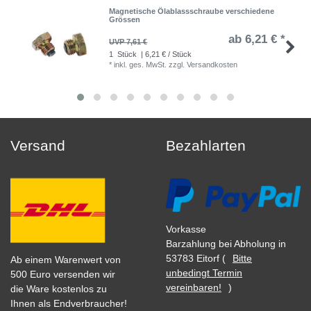
Magnetische Ölablassschraube verschiedene
Grössen
ab 6,21 € *
UVP 7,61 €
1
Stück
| 6,21 € / Stück
*
inkl. ges. MwSt.
zzgl.
Versandkosten
Versand
Bezahlarten
Vorkasse
Barzahlung bei Abholung in
53783 Eitorf (
Bitte
Ab einem Warenwert von
unbedingt Termin
500 Euro versenden wir
vereinbaren!
)
die Ware kostenlos zu
Ihnen als Endverbraucher!