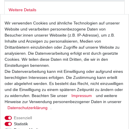
Weitere Details
Wir verwenden Cookies und ähnliche Technologien auf unserer
Neuer
Ölfilter
Website und verarbeiten personenbezogene Daten von
Besucher:innen unserer Webseite (z.B. IP-Adresse), um z.B.
aus dem Zubehör in
Inhalte und Anzeigen zu personalisieren, Medien von
Drittanbietern einzubinden oder Zugriffe auf unsere Website zu
Erstausrüsterqualität
analysieren. Die Datenverarbeitung erfolgt erst durch gesetzte
Cookies. Wir teilen diese Daten mit Dritten, die wir in den
Musterbild
Einstellungen benennen.
Die Datenverarbeitung kann mit Einwilligung oder aufgrund eines
HONDA
berechtigten Interesses erfolgen. Die Zustimmung kann erteilt
oder abgelehnt werden. Es besteht das Recht, nicht einzuwilligen
VF750 C Magna
und die Einwilligung zu einem späteren Zeitpunkt zu ändern oder
Typ: RC43
zu widerrufen. Beachten Sie unser
Impressum
und weitere
Hinweise zur Verwendung personenbezogener Daten in unserer
Baujahr: 1993 - 2000
Daten­schutz­erklärung
.
Essenziell
Statistik