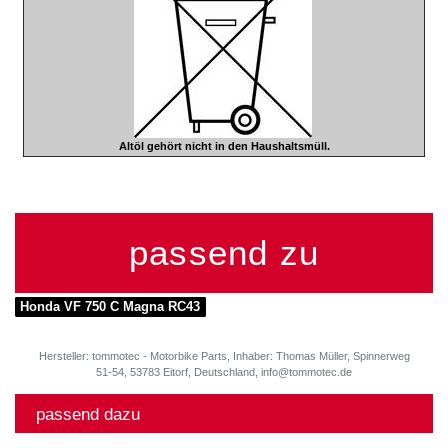
Altöl gehört nicht in den Haushaltsmüll.
passend zu
Honda VF 750 C Magna RC43
Hersteller: tommotec - Motorbike Parts, Inhaber: Thomas Müller, Spinnerweg
51-54, 53783 Eitorf, Deutschland, info@tommotec.de
passend dazu