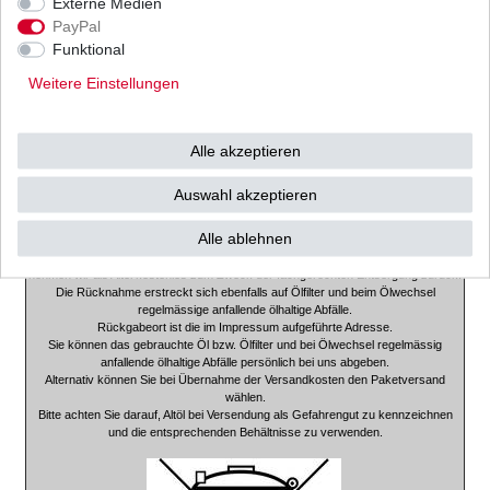
Externe Medien
PayPal
Sie erhalten bei uns nur hochwertige Filter in Erstausrüsterqualität.
Funktional
Je nach Liefermöglichkeit versenden wir ausschließlich Filter von
EMGO, Meiwa, UFI, Mahle,
Weitere Einstellungen
unserer eigenen Herstellung oder Hiflo.
Diese Filter haben den europäischen ISO 9000 Qualitätsstandard und
werden ständig kontrolliert.
Alle akzeptieren
So ist für Sie eine gleichbleibende Qualität garantiert.
Und wir sind sicher dass unsere Kunden zufrieden sind.
Auswahl akzeptieren
Achtung!!!!!
Hinweis zur Altölentsorgung gem. Altölverordnung.
Alle ablehnen
Die bei uns von Endverbrauchern erworbene Menge an Verbrennungsmotoren-
oder Getriebeöl
nehmen wir als Altöl kostenlos zum Zweck der fachgerechten Entsorgung zurück.
Die Rücknahme erstreckt sich ebenfalls auf Ölfilter und beim Ölwechsel
regelmässige anfallende ölhaltige Abfälle.
Rückgabeort ist die im Impressum aufgeführte Adresse.
Sie können das gebrauchte Öl bzw. Ölfilter und bei Ölwechsel regelmässig
anfallende ölhaltige Abfälle persönlich bei uns abgeben.
Alternativ können Sie bei Übernahme der Versandkosten den Paketversand
wählen.
Bitte achten Sie darauf, Altöl bei Versendung als Gefahrengut zu kennzeichnen
und die entsprechenden Behältnisse zu verwenden.