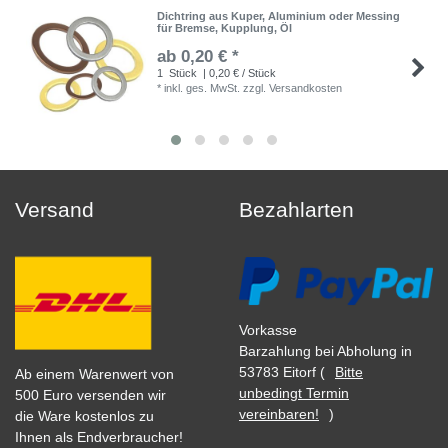
Dichtring aus Kuper, Aluminium oder Messing
für Bremse, Kupplung, Öl
ab 0,20 € *
1
Stück
| 0,20 € / Stück
*
inkl. ges. MwSt.
zzgl.
Versandkosten
Versand
Bezahlarten
Vorkasse
Barzahlung bei Abholung in
53783 Eitorf (
Bitte
Ab einem Warenwert von
unbedingt Termin
500 Euro versenden wir
vereinbaren!
)
die Ware kostenlos zu
Ihnen als Endverbraucher!