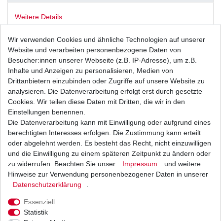
Weitere Details
Wir verwenden Cookies und ähnliche Technologien auf unserer
Neuer
Ölfilter
Website und verarbeiten personenbezogene Daten von
Besucher:innen unserer Webseite (z.B. IP-Adresse), um z.B.
aus dem Zubehör in
Inhalte und Anzeigen zu personalisieren, Medien von
Drittanbietern einzubinden oder Zugriffe auf unsere Website zu
Erstausrüsterqualität
analysieren. Die Datenverarbeitung erfolgt erst durch gesetzte
Cookies. Wir teilen diese Daten mit Dritten, die wir in den
Musterbild
Einstellungen benennen.
Die Datenverarbeitung kann mit Einwilligung oder aufgrund eines
HONDA
berechtigten Interesses erfolgen. Die Zustimmung kann erteilt
oder abgelehnt werden. Es besteht das Recht, nicht einzuwilligen
PC800 Pacific Coast
und die Einwilligung zu einem späteren Zeitpunkt zu ändern oder
Typ: RC34
zu widerrufen. Beachten Sie unser
Impressum
und weitere
Hinweise zur Verwendung personenbezogener Daten in unserer
Baujahr: 1988 - 1998
Daten­schutz­erklärung
.
Essenziell
Statistik