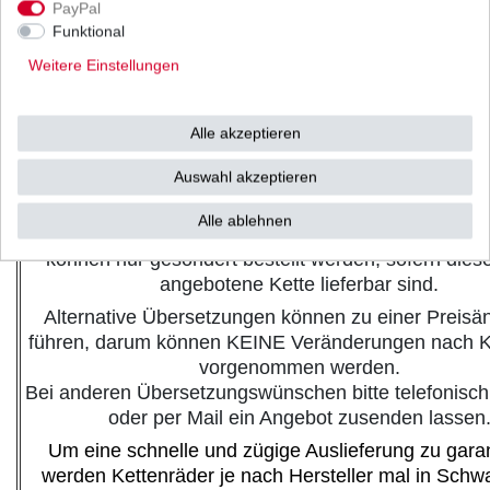
PayPal
Dichtringe:
X-Ring
Funktional
Stärke:
standard
Verschluss:
offen mit Niets
Weitere Einstellungen
Farbe:
gold schwa
Ritzel: Zähne
15
Zahnkranz: Zähne
36 (silberfar
Alle akzeptieren
Eine endlos angebotene Kette kann für einen geringe
Auswahl akzeptieren
in Höhe von 3,00 Euro auch offen mit Nietschloss g
werden. Nietschlösser bedürfen eines Spezialwerkze
Alle ablehnen
empfehlen die Montage über eine Fachwerkstatt, Cli
können nur gesondert bestellt werden, sofern diese
angebotene Kette lieferbar sind.
Alternative Übersetzungen können zu einer Preisä
führen, darum können KEINE Veränderungen nach 
vorgenommen werden.
Bei anderen Übersetzungswünschen bitte telefonisch
oder per Mail ein Angebot zusenden lassen
Um eine schnelle und zügige Auslieferung zu garan
werden Kettenräder je nach Hersteller mal in Schw