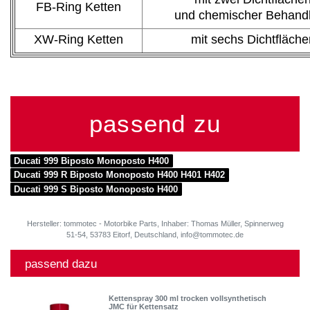
FB-Ring Ketten
und chemischer Behand
XW-Ring Ketten
mit sechs Dichtfläche
passend zu
Ducati 999 Biposto Monoposto H400
Ducati 999 R Biposto Monoposto H400 H401 H402
Ducati 999 S Biposto Monoposto H400
Hersteller: tommotec - Motorbike Parts, Inhaber: Thomas Müller, Spinnerweg
51-54, 53783 Eitorf, Deutschland, info@tommotec.de
passend dazu
Kettenspray 300 ml trocken vollsynthetisch
JMC für Kettensatz