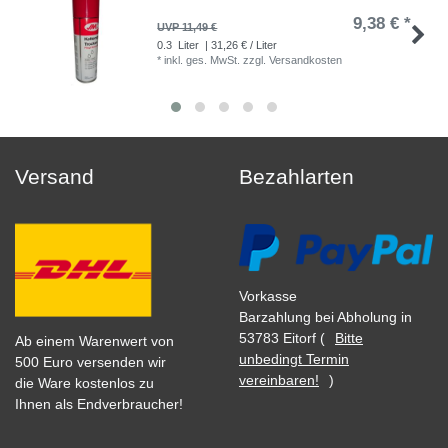
9,38 € *
UVP 11,49 €
0.3
Liter
| 31,26 € / Liter
*
inkl. ges. MwSt.
zzgl.
Versandkosten
Versand
Bezahlarten
Vorkasse
Barzahlung bei Abholung in
53783 Eitorf (
Bitte
Ab einem Warenwert von
unbedingt Termin
500 Euro versenden wir
vereinbaren!
)
die Ware kostenlos zu
Ihnen als Endverbraucher!