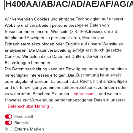
H400AA/AB/AC/AD/AE/AF/AG/
H401AA / H402AA
Wir verwenden Cookies und ähnliche Technologien auf unserer
Baujahr: 2003 - 2006
Website und verarbeiten personenbezogene Daten von
Besucher:innen unserer Webseite (z.B. IP-Adresse), um z.B.
Bitte beachten Sie:
Inhalte und Anzeigen zu personalisieren, Medien von
Drittanbietern einzubinden oder Zugriffe auf unsere Website zu
Bei Motorrädern mit einer höheren PS-Leistu
analysieren. Die Datenverarbeitung erfolgt erst durch gesetzte
empfiehlt
tom
mo
tec
.de
aus langjähriger Erfahrung gru
Cookies. Wir teilen diese Daten mit Dritten, die wir in den
super verstärkte Ketten (
D.I.D
ZVM-Serie ) zu ver
Einstellungen benennen.
Die Datenverarbeitung kann mit Einwilligung oder aufgrund eines
statt verstärkte oder extra verstärkte.
berechtigten Interesses erfolgen. Die Zustimmung kann erteilt
oder abgelehnt werden. Es besteht das Recht, nicht einzuwilligen
Höhere Haltbarkeit, weniger Wartungsintervall
und die Einwilligung zu einem späteren Zeitpunkt zu ändern oder
maximale Sicherheit
,
zu widerrufen. Beachten Sie unser
Impressum
und weitere
besseres Preis / Leistungsverhältnis
Hinweise zur Verwendung personenbezogener Daten in unserer
und damit Sie auch Spass am Fahren haben
Daten­schutz­erklärung
.
Kettenhersteller*:
iRiS
Essenziell
Teilung:
525
Statistik
Kettenlänge in Gliedern:
96
Externe Medien
Typ
XR