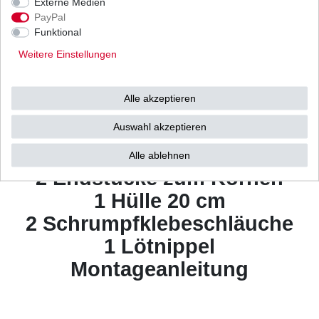
Externe Medien
PayPal
Funktional
Weitere Details
Weitere Einstellungen
Gaszug Verlängerung
Alle akzeptieren
Reparatur Satz
bestehend aus:
Auswahl akzeptieren
1 Innenzug 1,7 Meter
Alle ablehnen
2 Endstücke zum Körnen
1 Hülle 20 cm
2 Schrumpfklebeschläuche
1 Lötnippel
Montageanleitung