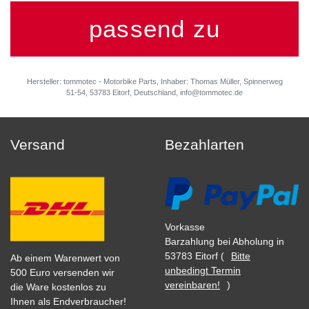
passend zu
Hersteller: tommotec - Motorbike Parts, Inhaber: Thomas Müller, Spinnerweg
51-54, 53783 Eitorf, Deutschland, info@tommotec.de
Versand
Bezahlarten
Vorkasse
Barzahlung bei Abholung in
53783 Eitorf (
Bitte
Ab einem Warenwert von
unbedingt Termin
500 Euro versenden wir
vereinbaren!
)
die Ware kostenlos zu
Ihnen als Endverbraucher!