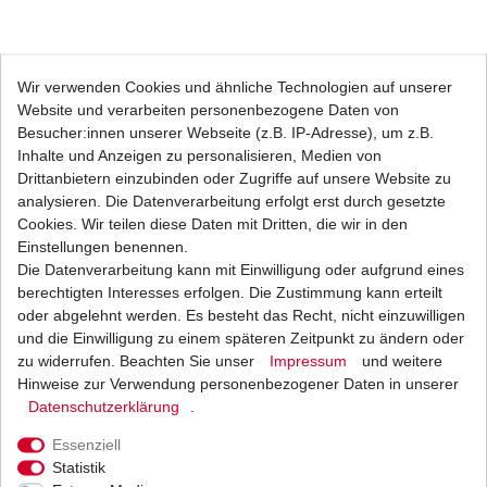
UVP 8,66 €
*
7,86 EUR
Wir verwenden Cookies und ähnliche Technologien auf unserer
Website und verarbeiten personenbezogene Daten von
Besucher:innen unserer Webseite (z.B. IP-Adresse), um z.B.
Inhalt
1
Stück
Inhalte und Anzeigen zu personalisieren, Medien von
Grundpreis
7,86 € / Stück
Drittanbietern einzubinden oder Zugriffe auf unsere Website zu
sofort lieferbar
analysieren. Die Datenverarbeitung erfolgt erst durch gesetzte
Cookies. Wir teilen diese Daten mit Dritten, die wir in den
Einstellungen benennen.
In den Warenkorb
Die Datenverarbeitung kann mit Einwilligung oder aufgrund eines
berechtigten Interesses erfolgen. Die Zustimmung kann erteilt
Wunschliste
oder abgelehnt werden. Es besteht das Recht, nicht einzuwilligen
und die Einwilligung zu einem späteren Zeitpunkt zu ändern oder
zu widerrufen. Beachten Sie unser
Impressum
und weitere
* inkl. ges. MwSt. zzgl.
Versandkosten
Hinweise zur Verwendung personenbezogener Daten in unserer
Daten­schutz­erklärung
.
Essenziell
Statistik
Beschreibung