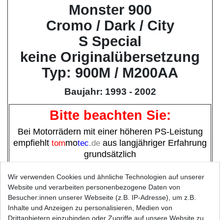
Monster 900
Cromo / Dark / City
S Special
keine Originalübersetzung
Typ: 900M / M200AA
Baujahr: 1993 - 2002
Bitte beachten Sie:
Bei Motorrädern mit einer höheren PS-Leistung
empfiehlt
tom
mo
tec
.de
aus langjähriger Erfahrung
grundsätzlich
super verstärkte Ketten (
D.I.D
ZVM-Serie ) zu
verwenden,
Wir verwenden Cookies und ähnliche Technologien auf unserer
Website und verarbeiten personenbezogene Daten von
statt verstärkte oder extra verstärkte.
Besucher:innen unserer Webseite (z.B. IP-Adresse), um z.B.
Inhalte und Anzeigen zu personalisieren, Medien von
Höhere Haltbarkeit, weniger Wartungsintervalle,
Drittanbietern einzubinden oder Zugriffe auf unsere Website zu