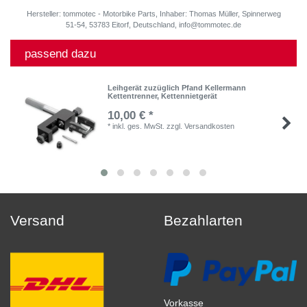
Hersteller: tommotec - Motorbike Parts, Inhaber: Thomas Müller, Spinnerweg
51-54, 53783 Eitorf, Deutschland, info@tommotec.de
passend dazu
Leihgerät zuzüglich Pfand Kellermann
Kettentrenner, Kettennietgerät
10,00 € *
*
inkl. ges. MwSt.
zzgl.
Versandkosten
Versand
Bezahlarten
Vorkasse