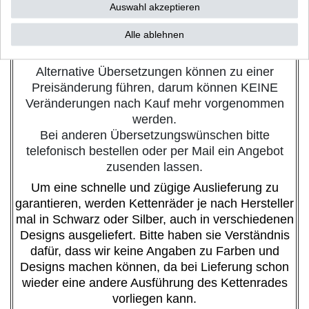
wir empfehlen die Montage über eine
Auswahl akzeptieren
Fachwerkstatt, Clipschlösser können nur
gesondert bestellt werden, sofern diese für die
Alle ablehnen
angebotene Kette lieferbar sind.
Alternative Übersetzungen können zu einer
Preisänderung führen, darum können KEINE
Veränderungen nach Kauf mehr vorgenommen
werden.
Bei anderen Übersetzungswünschen bitte
telefonisch bestellen oder per Mail ein Angebot
zusenden lassen.
Um eine schnelle und zügige Auslieferung zu
garantieren, werden Kettenräder je nach Hersteller
mal in Schwarz oder Silber, auch in verschiedenen
Designs ausgeliefert. Bitte haben sie Verständnis
dafür, dass wir keine Angaben zu Farben und
Designs machen können, da bei Lieferung schon
wieder eine andere Ausführung des Kettenrades
vorliegen kann.