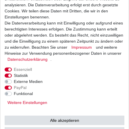
maximale Sicherheit
,
analysieren. Die Datenverarbeitung erfolgt erst durch gesetzte
besseres Preis / Leistungsverhältnis
Cookies. Wir teilen diese Daten mit Dritten, die wir in den
und damit Sie auch Spass am Fahren haben.
Einstellungen benennen.
Die Datenverarbeitung kann mit Einwilligung oder aufgrund eines
Kettenhersteller*:
D.I.D
Teilung:
520
berechtigten Interesses erfolgen. Die Zustimmung kann erteilt
Kettenlänge in
oder abgelehnt werden. Es besteht das Recht, nicht einzuwilligen
98
Gliedern:
und die Einwilligung zu einem späteren Zeitpunkt zu ändern oder
Typ
VX
zu widerrufen. Beachten Sie unser
Impressum
und weitere
Dichtringe:
X-Ring
Hinweise zur Verwendung personenbezogener Daten in unserer
Stärke:
verstärkt
Daten­schutz­erklärung
.
offen mit Nietschloss,
auf Anfrage ggf. auch mit
Essenziell
Verschluss:
Clipschloss
Statistik
oder geschlossen ohne
Externe Medien
Schloss.
PayPal
stahl,
auf Anfrage gegen Aufpreis
Funktional
Farbe:
ggf. auch in silber oder gold
Weitere Einstellungen
schwarz
Ritzel: Zähne
15
Zahnkranz: Zähne
39
Alle akzeptieren
Nietschlösser bedürfen eines Spezialwerkzeuges,