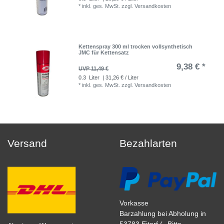
*
inkl. ges. MwSt.
zzgl.
Versandkosten
Kettenspray 300 ml trocken vollsynthetisch
JMC für Kettensatz
9,38 € *
UVP 11,49 €
0.3
Liter
| 31,26 € / Liter
*
inkl. ges. MwSt.
zzgl.
Versandkosten
Versand
Bezahlarten
Vorkasse
Barzahlung bei Abholung in