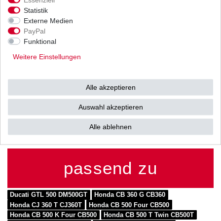
Zustand: offen mit
Statistik
Externe Medien
Clipschloss
PayPal
Kettenteilung: 530 / 5/8" x
Funktional
3/8"
Weitere Einstellungen
Kettenlänge: 98 Glieder
Zugfestigkeit: 3150 kg
Alle akzeptieren
Auswahl akzeptieren
Alle ablehnen
passend zu
Ducati GTL 500 DM500GT
Honda CB 360 G CB360
Honda CJ 360 T CJ360T
Honda CB 500 Four CB500
Honda CB 500 K Four CB500
Honda CB 500 T Twin CB500T