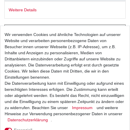
Weitere Details
Wir verwenden Cookies und ähnliche Technologien auf unserer
Neue
Kette
Website und verarbeiten personenbezogene Daten von
Besucher:innen unserer Webseite (z.B. IP-Adresse), um z.B.
Inhalte und Anzeigen zu personalisieren, Medien von
Drittanbietern einzubinden oder Zugriffe auf unsere Website zu
analysieren. Die Datenverarbeitung erfolgt erst durch gesetzte
D.I.D
Standard
Cookies. Wir teilen diese Daten mit Dritten, die wir in den
Musterbild
Einstellungen benennen.
Die Datenverarbeitung kann mit Einwilligung oder aufgrund eines
Kettentyp: Standard ohne O-
berechtigten Interesses erfolgen. Die Zustimmung kann erteilt
Ringe
oder abgelehnt werden. Es besteht das Recht, nicht einzuwilligen
und die Einwilligung zu einem späteren Zeitpunkt zu ändern oder
Farbe: stahl
zu widerrufen. Beachten Sie unser
Impressum
und weitere
Hinweise zur Verwendung personenbezogener Daten in unserer
Daten­schutz­erklärung
.
Essenziell