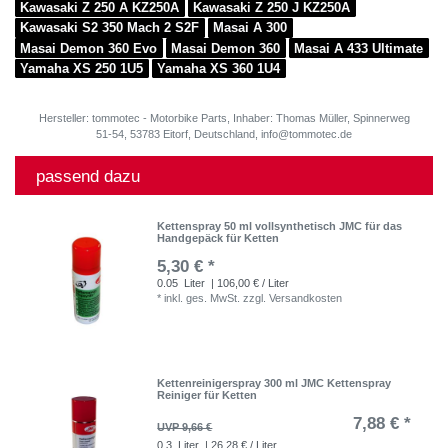
Kawasaki Z 250 A KZ250A
Kawasaki Z 250 J KZ250A
Kawasaki S2 350 Mach 2 S2F
Masai A 300
Masai Demon 360 Evo
Masai Demon 360
Masai A 433 Ultimate
Yamaha XS 250 1U5
Yamaha XS 360 1U4
Hersteller: tommotec - Motorbike Parts, Inhaber: Thomas Müller, Spinnerweg
51-54, 53783 Eitorf, Deutschland, info@tommotec.de
passend dazu
Kettenspray 50 ml vollsynthetisch JMC für das
Handgepäck für Ketten
5,30 € *
0.05
Liter
| 106,00 € / Liter
*
inkl. ges. MwSt.
zzgl.
Versandkosten
Kettenreinigerspray 300 ml JMC Kettenspray
Reiniger für Ketten
7,88 € *
UVP 9,66 €
0.3
Liter
| 26,28 € / Liter