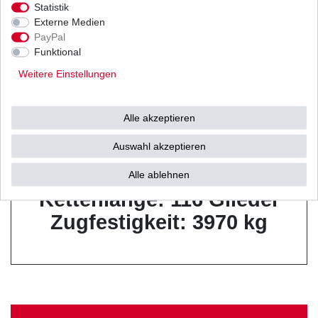
verstärkt X-Ring
Statistik
Farbe: gold
Externe Medien
PayPal
Funktional
Weitere Einstellungen
Zustand: endlos ohne
Alle akzeptieren
Schloss / geschlossen
Auswahl akzeptieren
Kettenteilung: 520 / 5/8" x
1/4"
Alle ablehnen
Kettenlänge: 116 Glieder
Zugfestigkeit: 3970 kg