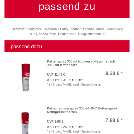
passend zu
Hersteller: tommotec - Motorbike Parts, Inhaber: Thomas Müller, Spinnerweg
51-54, 53783 Eitorf, Deutschland, info@tommotec.de
passend dazu
Kettenspray 300 ml trocken vollsynthetisch
JMC für Kettensatz
9,38 € *
UVP 11,49 €
0.3
Liter
| 31,26 € / Liter
*
inkl. ges. MwSt.
zzgl.
Versandkosten
Kettenreinigerspray 300 ml JMC Kettenspray
Reiniger für Ketten
7,88 € *
UVP 9,66 €
0.3
Liter
| 26,28 € / Liter
*
inkl. ges. MwSt.
zzgl.
Versandkosten