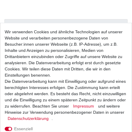
Beschreibung
Wir verwenden Cookies und ähnliche Technologien auf unserer
Website und verarbeiten personenbezogene Daten von
Besucher:innen unserer Webseite (z.B. IP-Adresse), um z.B.
Weitere Details
Inhalte und Anzeigen zu personalisieren, Medien von
Drittanbietern einzubinden oder Zugriffe auf unsere Website zu
analysieren. Die Datenverarbeitung erfolgt erst durch gesetzte
Cookies. Wir teilen diese Daten mit Dritten, die wir in den
Neue
Kette
Einstellungen benennen.
Die Datenverarbeitung kann mit Einwilligung oder aufgrund eines
berechtigten Interesses erfolgen. Die Zustimmung kann erteilt
oder abgelehnt werden. Es besteht das Recht, nicht einzuwilligen
und die Einwilligung zu einem späteren Zeitpunkt zu ändern oder
D.I.D
X-Ring
zu widerrufen. Beachten Sie unser
Impressum
und weitere
Musterbild
Hinweise zur Verwendung personenbezogener Daten in unserer
Daten­schutz­erklärung
.
Kettentyp: ZVM-X super
Essenziell