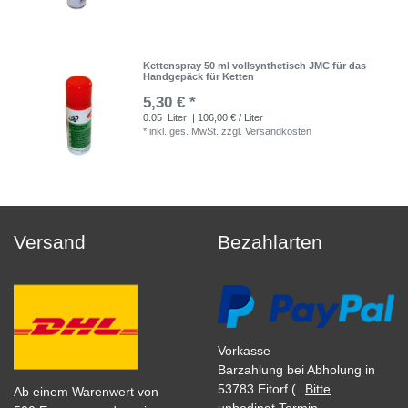
Kettenspray 50 ml vollsynthetisch JMC für das
Handgepäck für Ketten
5,30 € *
0.05
Liter
| 106,00 € / Liter
*
inkl. ges. MwSt.
zzgl.
Versandkosten
Versand
Bezahlarten
Vorkasse
Barzahlung bei Abholung in
53783 Eitorf (
Bitte
Ab einem Warenwert von