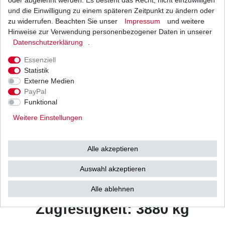
Beschreibung
und die Einwilligung zu einem späteren Zeitpunkt zu ändern oder
zu widerrufen. Beachten Sie unser
Impressum
und weitere
Weitere Details
Hinweise zur Verwendung personenbezogener Daten in unserer
Daten­schutz­erklärung
.
Essenziell
NeueKette
Statistik
Musterbild
Externe Medien
PayPal
Kettentyp: ZVM2 super
Funktional
verstärkt X-Ring
Weitere Einstellungen
Farbe: stahl
Zustand: offen mit
Alle akzeptieren
Nietschloss
Auswahl akzeptieren
Kettenteilung: 520 / 5/8" x 1/4"
Kettenlänge: 96 Glieder
Alle ablehnen
Zugfestigkeit: 3880 kg