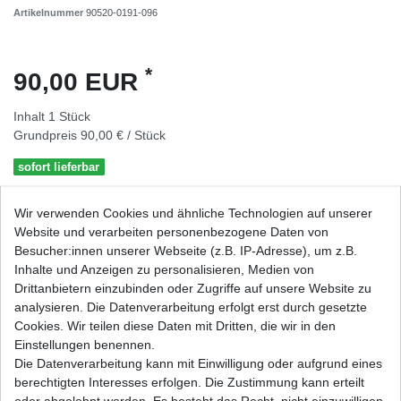
Artikelnummer
90520-0191-096
*
90,00 EUR
Inhalt
1
Stück
Grundpreis
90,00 € / Stück
sofort lieferbar
Wir verwenden Cookies und ähnliche Technologien auf unserer
In den Warenkorb
Website und verarbeiten personenbezogene Daten von
Besucher:innen unserer Webseite (z.B. IP-Adresse), um z.B.
Wunschliste
Inhalte und Anzeigen zu personalisieren, Medien von
Drittanbietern einzubinden oder Zugriffe auf unsere Website zu
analysieren. Die Datenverarbeitung erfolgt erst durch gesetzte
* inkl. ges. MwSt. zzgl.
Versandkosten
Cookies. Wir teilen diese Daten mit Dritten, die wir in den
Einstellungen benennen.
Die Datenverarbeitung kann mit Einwilligung oder aufgrund eines
berechtigten Interesses erfolgen. Die Zustimmung kann erteilt
oder abgelehnt werden. Es besteht das Recht, nicht einzuwilligen