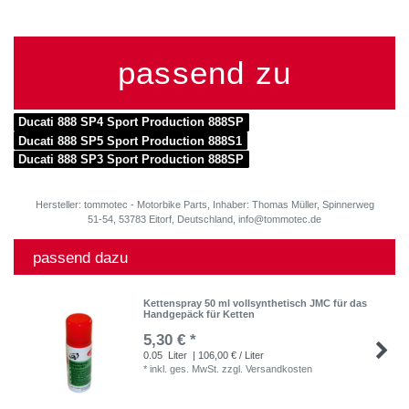
passend zu
Ducati 888 SP4 Sport Production 888SP
Ducati 888 SP5 Sport Production 888S1
Ducati 888 SP3 Sport Production 888SP
Hersteller: tommotec - Motorbike Parts, Inhaber: Thomas Müller, Spinnerweg
51-54, 53783 Eitorf, Deutschland, info@tommotec.de
passend dazu
Kettenspray 50 ml vollsynthetisch JMC für das
Handgepäck für Ketten
5,30 € *
0.05
Liter
| 106,00 € / Liter
*
inkl. ges. MwSt.
zzgl.
Versandkosten