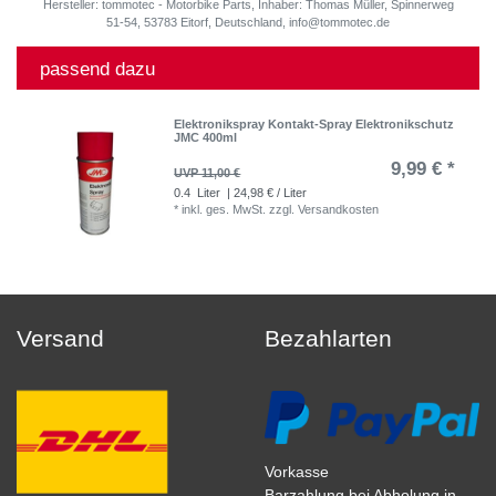
Hersteller: tommotec - Motorbike Parts, Inhaber: Thomas Müller, Spinnerweg
51-54, 53783 Eitorf, Deutschland, info@tommotec.de
passend dazu
Elektronikspray Kontakt-Spray Elektronikschutz
JMC 400ml
9,99 € *
UVP 11,00 €
0.4
Liter
| 24,98 € / Liter
*
inkl. ges. MwSt.
zzgl.
Versandkosten
Versand
Bezahlarten
Vorkasse
Barzahlung bei Abholung in