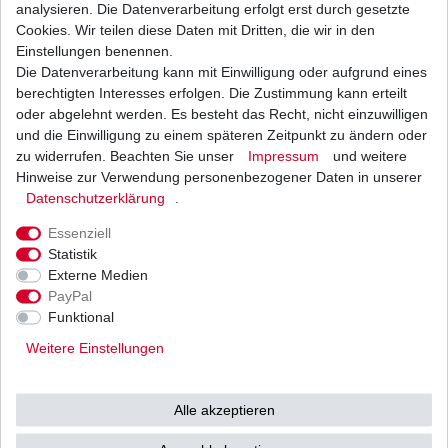
analysieren. Die Datenverarbeitung erfolgt erst durch gesetzte
Cookies. Wir teilen diese Daten mit Dritten, die wir in den
Einstellungen benennen.
Weitere Details
Die Datenverarbeitung kann mit Einwilligung oder aufgrund eines
berechtigten Interesses erfolgen. Die Zustimmung kann erteilt
oder abgelehnt werden. Es besteht das Recht, nicht einzuwilligen
Neue
und die Einwilligung zu einem späteren Zeitpunkt zu ändern oder
CDI Zündbox Steuerbox
zu widerrufen. Beachten Sie unser
Impressum
und weitere
Hinweise zur Verwendung personenbezogener Daten in unserer
Blackbox Steuerteil
Daten­schutz­erklärung
.
Steuermodul
Essenziell
Statistik
aus dem Zubehör
Externe Medien
Musterbild
PayPal
Funktional
DUCATI
Weitere Einstellungen
Supersport 350 SS
Supersport 400 SS
Alle akzeptieren
Typ: 350J / 400J