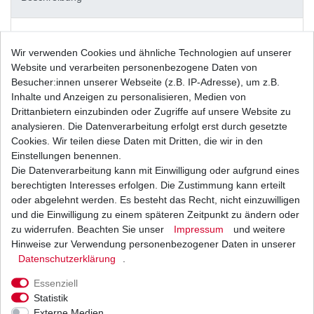
Weitere Details
Wir verwenden Cookies und ähnliche Technologien auf unserer
Website und verarbeiten personenbezogene Daten von
Besucher:innen unserer Webseite (z.B. IP-Adresse), um z.B.
u.a. passend bei folgenden Modellen:
Inhalte und Anzeigen zu personalisieren, Medien von
Drittanbietern einzubinden oder Zugriffe auf unsere Website zu
Modell
Typ
Baujahr
analysieren. Die Datenverarbeitung erfolgt erst durch gesetzte
Ducati Monster 600
600M
1994 - 1998
Cookies. Wir teilen diese Daten mit Dritten, die wir in den
Ducati Monster 600
M300AA
1999 - 2001
Einstellungen benennen.
Ducati Monster 600 City
M300AA
1999 - 2000
Die Datenverarbeitung kann mit Einwilligung oder aufgrund eines
Ducati Monster 600 City Dark
M300AA
1999 - 2000
berechtigten Interesses erfolgen. Die Zustimmung kann erteilt
Ducati Monster 600 Dark
600M
1998
oder abgelehnt werden. Es besteht das Recht, nicht einzuwilligen
Ducati Monster 600 Dark
M300AA
1999 - 2001
und die Einwilligung zu einem späteren Zeitpunkt zu ändern oder
Ducati Monster 600 Metallic
M300AA
2000 - 2001
zu widerrufen. Beachten Sie unser
Impressum
und weitere
Ducati Monster 750
M100AA
1996 - 2001
Hinweise zur Verwendung personenbezogener Daten in unserer
Ducati Monster 750 City
M100AA
1999 - 2000
Daten­schutz­erklärung
.
Ducati Monster 750 City Dark
M100AA
1999
Essenziell
Ducati Monster 750 Dark
M100AA
1999 - 2001
Statistik
Ducati Monster 750 Metallic
M100AA
2000 - 2001
Externe Medien