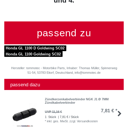
und 4.
passend zu
Honda GL 1100 D Goldwing SC02
Honda GL 1100 Goldwing SC02
Hersteller: tommotec - Motorbike Parts, Inhaber: Thomas Müller, Spinnerweg
51-54, 53783 Eitorf, Deutschland, info@tommotec.de
passend dazu
Zündkerzenkabelverbinder NGK J1 Ø 7MM
Zündkabelverbinder
7,81 € *
UVP 11,16 €
1
Stück
| 7,81 € / Stück
*
inkl. ges. MwSt.
zzgl.
Versandkosten