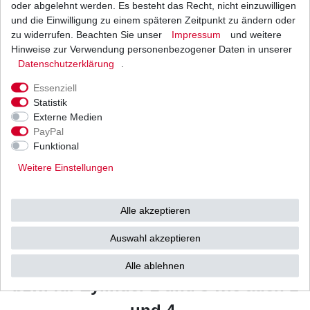
oder abgelehnt werden. Es besteht das Recht, nicht einzuwilligen
und die Einwilligung zu einem späteren Zeitpunkt zu ändern oder
zu widerrufen. Beachten Sie unser
Impressum
und weitere
Weitere Details
Hinweise zur Verwendung personenbezogener Daten in unserer
Daten­schutz­erklärung
.
HONDA
Essenziell
GL1100 Goldwing
Statistik
Externe Medien
Typ: SC02
PayPal
Funktional
Baujahr: 1980 - 1983
Weitere Einstellungen
entspricht der Kennzeichnung:
Alle akzeptieren
AW82 bzw. DW82
Auswahl akzeptieren
für links wie auch rechts
Alle ablehnen
bzw. für Zylinder 2 und 3 wie auch 1