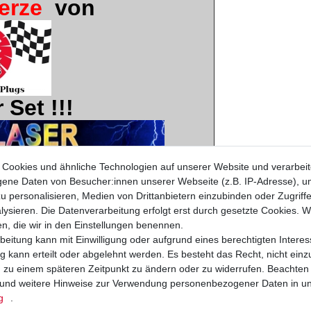
erze
von
 Set !!!
Cookies und ähnliche Technologien auf unserer Website und verarbei
ne Daten von Besucher:innen unserer Webseite (z.B. IP-Adresse), um
schen Erstausrüster.
u personalisieren, Medien von Drittanbietern einzubinden oder Zugriff
 auch im Rennsport bewährt.
ysieren. Die Datenverarbeitung erfolgt erst durch gesetzte Cookies. Wi
en, die wir in den Einstellungen benennen.
DA
beitung kann mit Einwilligung oder aufgrund eines berechtigten Interes
ireblade
 kann erteilt oder abgelehnt werden. Es besteht das Recht, nicht einz
ng zu einem späteren Zeitpunkt zu ändern oder zu widerrufen. Beachten
C29 / SC33
und weitere Hinweise zur Verwendung personenbezogener Daten in u
g
.
2 - 1999