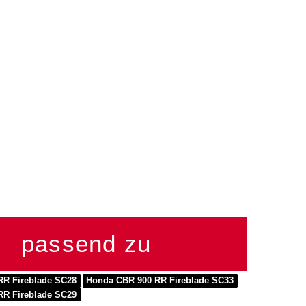
passend zu
RR Fireblade SC28
Honda CBR 900 RR Fireblade SC33
RR Fireblade SC29