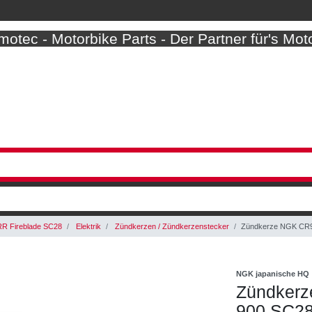
otec - Motorbike Parts - Der Partner für's Mot
R Fireblade SC28
Elektrik
Zündkerzen / Zündkerzenstecker
Zündkerze NGK CR9
NGK japanische HQ
Zündker
900 SC28