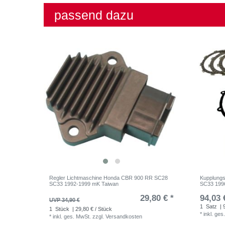
passend dazu
Regler Lichtmaschine Honda CBR 900 RR SC28
Kupplung
SC33 1992-1999 mK Taiwan
SC33 1996
29,80 € *
94,03 
UVP 34,90 €
1
Satz
| 
1
Stück
| 29,80 € / Stück
*
inkl. ges
*
inkl. ges. MwSt.
zzgl.
Versandkosten