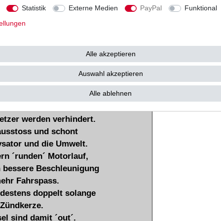
Statistik
Externe Medien
PayPal
Funktional
ündkerze liegt in der
ellungen
trode aus Iridium.
Durchmesser von nur
Alle akzeptieren
e Zündspannung.
Auswahl akzeptieren
dkerze auf einen Blick.
Alle ablehnen
n der Iridium Zündkerzen
 stop and go - Verkehr.
tzer werden verhindert.
ausstoss und schont
sator und die Umwelt.
rn ´runden´ Motorlauf,
h bessere Beschleunigung
ehr Fahrspass.
ndestens doppelt solange
 Zündkerze.
l sind damit ´out´.