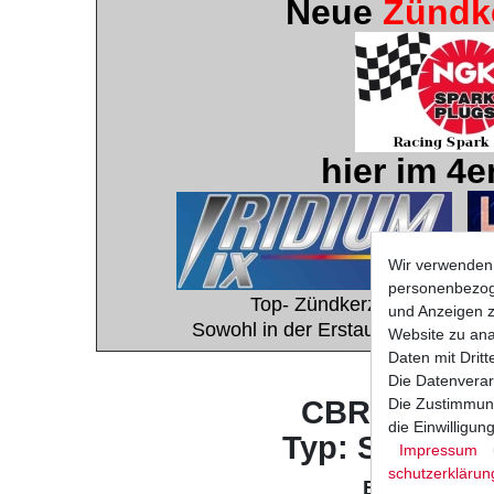
Neue
Zündk
hier im 4er
Wir verwenden 
personenbezoge
Top- Zündkerzen vom japani
und Anzeigen z
Sowohl in der Erstausrüstung wie
Website zu anal
Daten mit Dritt
HON
Die Datenverar
CBR900 RR F
Die Zustimmung
die Einwilligu
Typ: SC28 / S
Impressum
schutz­erklärun
Baujahr: 199