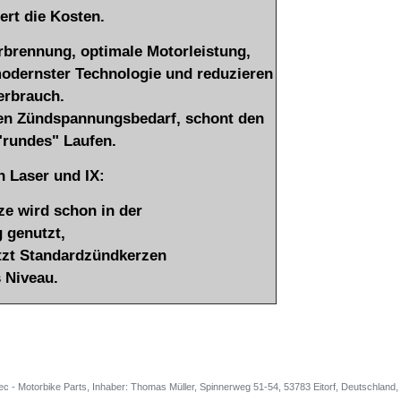
rt die Kosten.
rbrennung, optimale Motorleistung,
odernster Technologie und reduzieren
erbrauch.
den Zündspannungsbedarf, schont den
"rundes" Laufen.
 Laser und IX:
ze wird schon in der
 genutzt,
etzt Standardzündkerzen
s Niveau.
ec - Motorbike Parts, Inhaber: Thomas Müller, Spinnerweg 51-54, 53783 Eitorf, Deutschlan