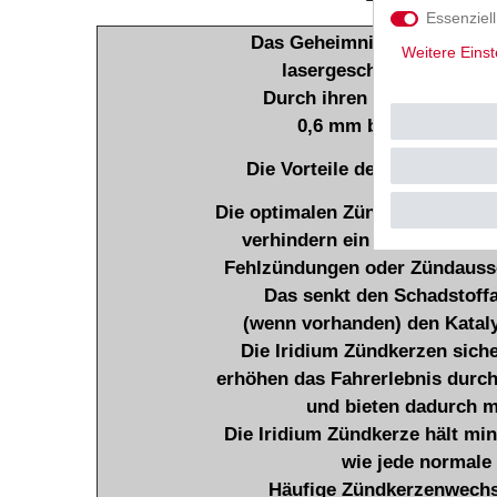
Essenziell
Das Geheimnis der Iridium Z
Weitere Einst
lasergeschweissten Elek
Durch ihren ´minimalen´ 
0,6 mm bündelt sie di
Die Vorteile der Iridium Zün
Die optimalen Zündeigenschafte
verhindern ein Verrussen bei
Fehlzündungen oder Zündausse
Das senkt den Schadstoff
(wenn vorhanden) den Kataly
Die Iridium Zündkerzen siche
erhöhen das Fahrerlebnis durc
und bieten dadurch m
Die Iridium Zündkerze hält mi
wie jede normale
Häufige Zündkerzenwechse