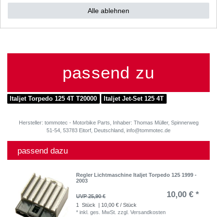
Typ: ZJTT2000
Alle ablehnen
Baujahr: 1999 - 2003
passend zu
Italjet Torpedo 125 4T T20000
Italjet Jet-Set 125 4T
Hersteller: tommotec - Motorbike Parts, Inhaber: Thomas Müller, Spinnerweg
51-54, 53783 Eitorf, Deutschland, info@tommotec.de
passend dazu
Regler Lichtmaschine Italjet Torpedo 125 1999 -
2003
10,00 € *
UVP 25,90 €
1
Stück
| 10,00 € / Stück
*
inkl. ges. MwSt.
zzgl.
Versandkosten