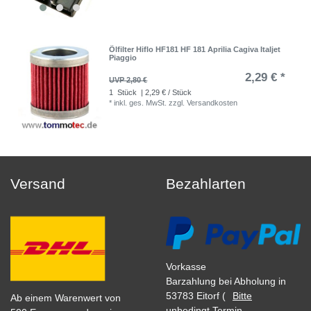
Ölfilter Hiflo HF181 HF 181 Aprilia Cagiva Italjet
Piaggio
2,29 € *
UVP 2,80 €
1
Stück
| 2,29 € / Stück
*
inkl. ges. MwSt.
zzgl.
Versandkosten
Versand
Bezahlarten
Vorkasse
Barzahlung bei Abholung in
53783 Eitorf (
Bitte
Ab einem Warenwert von
unbedingt Termin