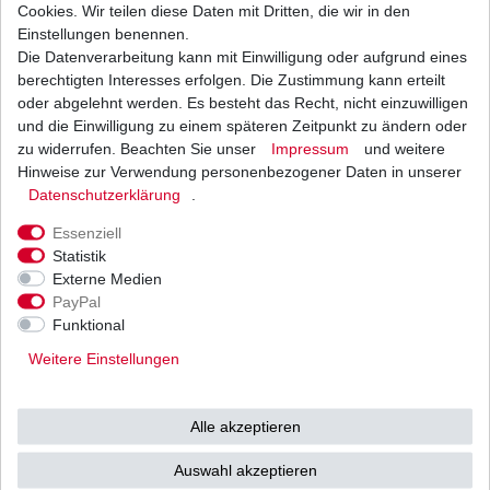
Cookies. Wir teilen diese Daten mit Dritten, die wir in den
Einstellungen benennen.
Die Datenverarbeitung kann mit Einwilligung oder aufgrund eines
Weitere Details
berechtigten Interesses erfolgen. Die Zustimmung kann erteilt
oder abgelehnt werden. Es besteht das Recht, nicht einzuwilligen
und die Einwilligung zu einem späteren Zeitpunkt zu ändern oder
Neue
Zündkerze
von
zu widerrufen. Beachten Sie unser
Impressum
und weitere
Hinweise zur Verwendung personenbezogener Daten in unserer
Daten­schutz­erklärung
.
Essenziell
Statistik
Externe Medien
Top- Zündkerzen vom japanischen Erstausrüster.
PayPal
Sowohl in der Erstausrüstung wie auch im
Funktional
Rennsport bewährt.
Weitere Einstellungen
ITALJET
Torpedo 125
Alle akzeptieren
Jet-Set 125
Auswahl akzeptieren