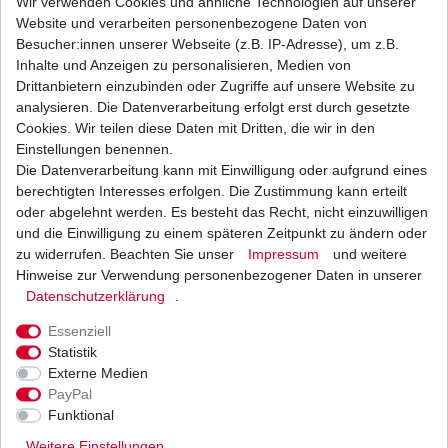
Wir verwenden Cookies und ähnliche Technologien auf unserer
Touring 4WD
2012
Website und verarbeiten personenbezogene Daten von
Polaris Sportsman 550 XP 4WD
2009
Besucher:innen unserer Webseite (z.B. IP-Adresse), um z.B.
Inhalte und Anzeigen zu personalisieren, Medien von
2010 -
Polaris Sportsman 550 4WD
Drittanbietern einzubinden oder Zugriffe auf unsere Website zu
2012
analysieren. Die Datenverarbeitung erfolgt erst durch gesetzte
2010 -
Polaris Sportsman 550 X2 4WD
Cookies. Wir teilen diese Daten mit Dritten, die wir in den
2014
Einstellungen benennen.
Polaris Sportsman 550 XP EPS
Die Datenverarbeitung kann mit Einwilligung oder aufgrund eines
2009
4WD
berechtigten Interesses erfolgen. Die Zustimmung kann erteilt
oder abgelehnt werden. Es besteht das Recht, nicht einzuwilligen
2010 -
Polaris Sportsman 550 EPS 4WD
und die Einwilligung zu einem späteren Zeitpunkt zu ändern oder
2012
zu widerrufen. Beachten Sie unser
Impressum
und weitere
Polaris Sportsman 550 Forest
2012 -
Hinweise zur Verwendung personenbezogener Daten in unserer
EPS 4WD
2013
Daten­schutz­erklärung
.
Polaris Sportsman 550 Touring
2010 -
Essenziell
EPS 4WD
2012
Statistik
2008 -
Polaris Trail Blazer 330 2WD
Externe Medien
2013
PayPal
1991 -
Funktional
Polaris Trail Boss 250 4WD
1995
Weitere Einstellungen