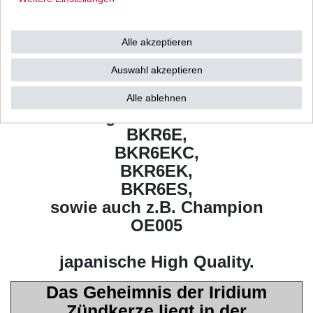
2003 -
Polaris Trail Boss 330 2WD
2013
soweit nicht schon vom Hersteller
Alle akzeptieren
vorgegeben
Auswahl akzeptieren
ersetzt als höherwertige Iridium
Zündkerze
Alle ablehnen
u.a. folgende NGK Kerzen:
BKR6E,
BKR6EKC,
BKR6EK,
BKR6ES,
sowie auch z.B. Champion
OE005
japanische High Quality.
Das Geheimnis der Iridium
Zündkerze liegt in der