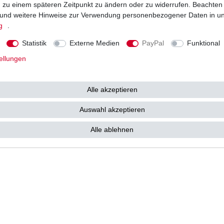
ng zu einem späteren Zeitpunkt zu ändern oder zu widerrufen. Beachten
Vorkasse
und weitere Hinweise zur Verwendung personenbezogener Daten in u
Barzahlung bei Abholung in 53783
g
.
e kostenlos zu Ihnen als
Statistik
Externe Medien
PayPal
Funktional
ellungen
Alle akzeptieren
tz­erklärung
AGB
Widerrufs­recht
Vertrag widerrufen
Auswahl akzeptieren
Alle ablehnen