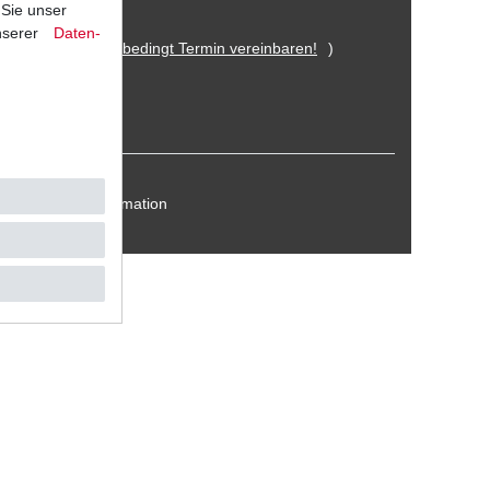
 Sie unser
nserer
Daten­
 Eitorf (
Bitte unbedingt Termin vereinbaren!
)
Kontakt / Reklamation