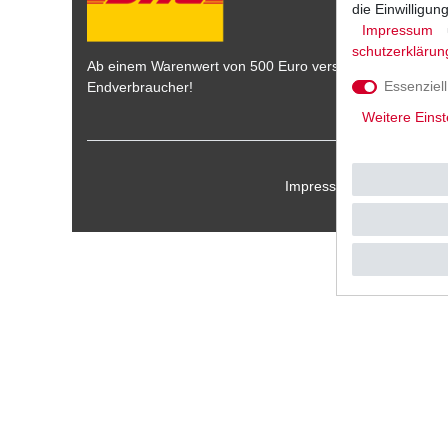
die Einwilligu
Impressum
schutz­erklärun
Ab einem Warenwert von 500 Euro versenden wir die War
Essenziell
Endverbraucher!
Weitere Einst
Impressum
Daten­schu