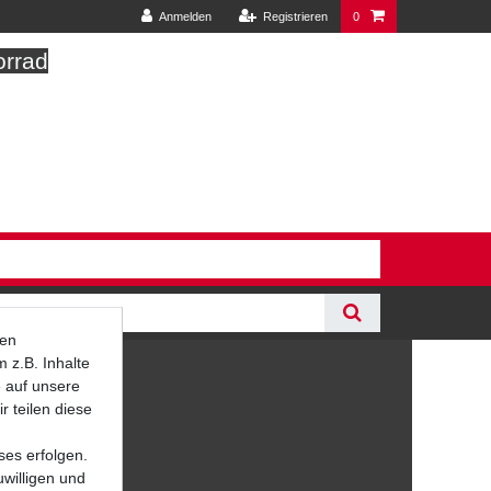
Anmelden
Registrieren
0
orrad
ten
 z.B. Inhalte
e auf unsere
r teilen diese
ses erfolgen.
uwilligen und