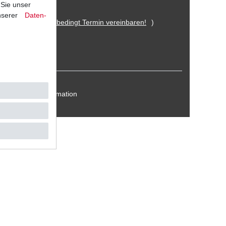
 Sie unser
nserer
Daten­
 Eitorf (
Bitte unbedingt Termin vereinbaren!
)
Kontakt / Reklamation