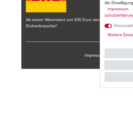
die Einwilligu
Impressum
schutz­erklärun
Ab einem Warenwert von 500 Euro versenden wir die War
Essenziell
Endverbraucher!
Weitere Einst
Impressum
Daten­schu