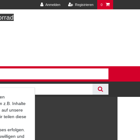
Anmelden
Registrieren
0
orrad
ten
 z.B. Inhalte
e auf unsere
r teilen diese
ses erfolgen.
uwilligen und