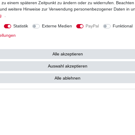
ng zu einem späteren Zeitpunkt zu ändern oder zu widerrufen. Beachten
Vorkasse
und weitere Hinweise zur Verwendung personenbezogener Daten in u
Barzahlung bei Abholung in 53783
g
.
e kostenlos zu Ihnen als
Statistik
Externe Medien
PayPal
Funktional
ellungen
Alle akzeptieren
tz­erklärung
AGB
Widerrufs­recht
Vertrag widerrufen
Auswahl akzeptieren
Alle ablehnen