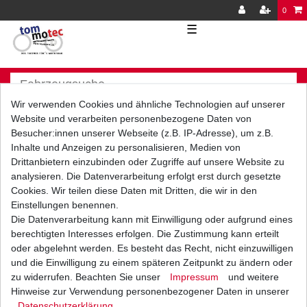
0
☰
Wir verwenden Cookies und ähnliche Technologien auf unserer
Website und verarbeiten personenbezogene Daten von
Besucher:innen unserer Webseite (z.B. IP-Adresse), um z.B.
Inhalte und Anzeigen zu personalisieren, Medien von
Versand
Bezahlarten
Drittanbietern einzubinden oder Zugriffe auf unsere Website zu
analysieren. Die Datenverarbeitung erfolgt erst durch gesetzte
Cookies. Wir teilen diese Daten mit Dritten, die wir in den
Einstellungen benennen.
Die Datenverarbeitung kann mit Einwilligung oder aufgrund eines
berechtigten Interesses erfolgen. Die Zustimmung kann erteilt
Vorkasse
oder abgelehnt werden. Es besteht das Recht, nicht einzuwilligen
Barzahlung bei Abholung in
und die Einwilligung zu einem späteren Zeitpunkt zu ändern oder
53783 Eitorf (
Bitte
Ab einem Warenwert von
zu widerrufen. Beachten Sie unser
Impressum
und weitere
unbedingt Termin
500 Euro versenden wir
Hinweise zur Verwendung personenbezogener Daten in unserer
vereinbaren!
)
die Ware kostenlos zu
Daten­schutz­erklärung
.