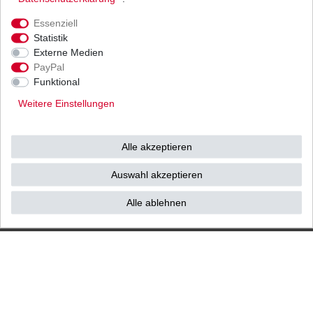
Ihnen als Endverbraucher!
Essenziell
Statistik
Externe Medien
PayPal
Impressum
Daten­schutz­erklärung
AGB
Funktional
Weitere Einstellungen
Widerrufs­recht
Vertrag widerrufen
Alle akzeptieren
Kontakt / Reklamation
Auswahl akzeptieren
Alle ablehnen