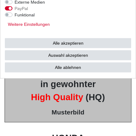
Externe Medien
PayPal
u.a. von
Mitsubishi /
Funktional
Weitere Einstellungen
Shindengen u.v.w.
Alle akzeptieren
(Vertrieb durch
Auswahl akzeptieren
Tourmax / SUN
)
Alle ablehnen
in gewohnter
High Quality
(HQ)
Musterbild