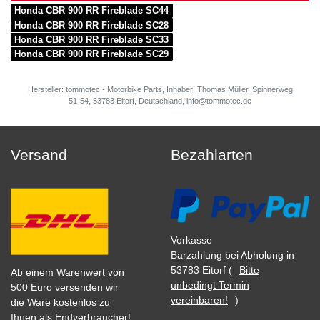
Honda CBR 900 RR Fireblade SC44
Honda CBR 900 RR Fireblade SC28
Honda CBR 900 RR Fireblade SC33
Honda CBR 900 RR Fireblade SC29
Hersteller: tommotec - Motorbike Parts, Inhaber: Thomas Müller, Spinnerweg
51-54, 53783 Eitorf, Deutschland, info@tommotec.de
Versand
Bezahlarten
Vorkasse
Barzahlung bei Abholung in
53783 Eitorf (
Bitte
Ab einem Warenwert von
unbedingt Termin
500 Euro versenden wir
vereinbaren!
)
die Ware kostenlos zu
Ihnen als Endverbraucher!