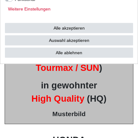
Weitere Einstellungen
u.a. von
Mitsubishi /
Alle akzeptieren
Shindengen u.v.w.
Auswahl akzeptieren
(Vertrieb durch
Alle ablehnen
Tourmax / SUN
)
in gewohnter
High Quality
(HQ)
Musterbild