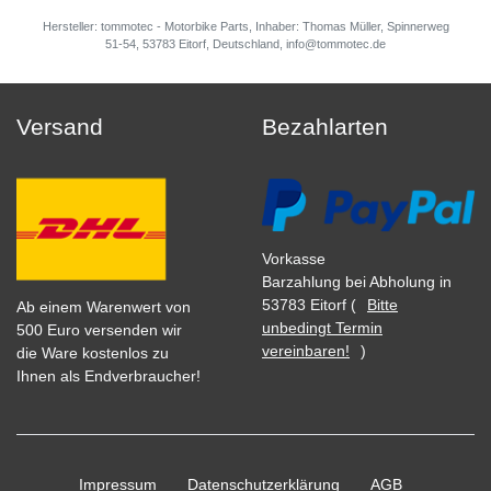
Hersteller: tommotec - Motorbike Parts, Inhaber: Thomas Müller, Spinnerweg
51-54, 53783 Eitorf, Deutschland, info@tommotec.de
Versand
Bezahlarten
Vorkasse
Barzahlung bei Abholung in
53783 Eitorf (
Bitte
Ab einem Warenwert von
unbedingt Termin
500 Euro versenden wir
vereinbaren!
)
die Ware kostenlos zu
Ihnen als Endverbraucher!
Impressum
Daten­schutz­erklärung
AGB