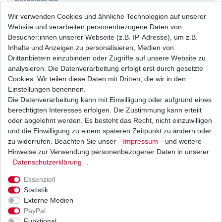
Beschreibung
Wir verwenden Cookies und ähnliche Technologien auf unserer
Website und verarbeiten personenbezogene Daten von
Weitere Details
Besucher:innen unserer Webseite (z.B. IP-Adresse), um z.B.
Inhalte und Anzeigen zu personalisieren, Medien von
Drittanbietern einzubinden oder Zugriffe auf unsere Website zu
Neues
analysieren. Die Datenverarbeitung erfolgt erst durch gesetzte
Cookies. Wir teilen diese Daten mit Dritten, die wir in den
Ersatzteil
Einstellungen benennen.
Die Datenverarbeitung kann mit Einwilligung oder aufgrund eines
berechtigten Interesses erfolgen. Die Zustimmung kann erteilt
oder abgelehnt werden. Es besteht das Recht, nicht einzuwilligen
aus
und die Einwilligung zu einem späteren Zeitpunkt zu ändern oder
zu widerrufen. Beachten Sie unser
Impressum
und weitere
japanischer
Hinweise zur Verwendung personenbezogener Daten in unserer
Daten­schutz­erklärung
.
Essenziell
Originalteile -
Statistik
Externe Medien
PayPal
Herstellung
Funktional