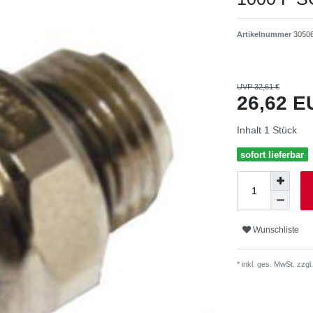
Artikelnummer
3050
UVP 32,61 €
26,62 
Inhalt
1
Stück
sofort lieferbar
Wunschliste
* inkl. ges. MwSt. zzgl.