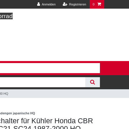
Anmelden
Registrieren
0
orrad
000 HQ
indengen japanische HQ
halter für Kühler Honda CBR
C21 SC24 1987-2000 HQ