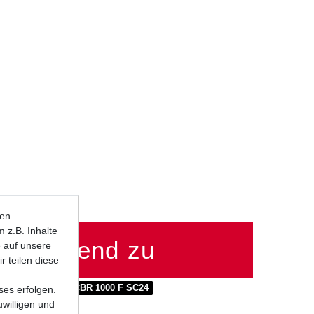
ten
 z.B. Inhalte
passend zu
e auf unsere
r teilen diese
 F SC21
Honda CBR 1000 F SC24
ses erfolgen.
uwilligen und