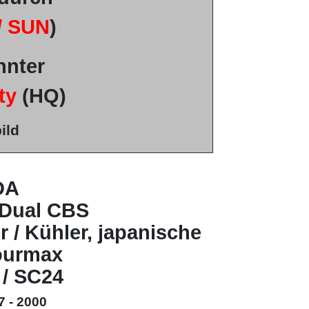
/ SUN
)
hnter
ty
(HQ)
ild
DA
 Dual CBS
r / Kühler, japanische
ourmax
 / SC24
7 - 2000