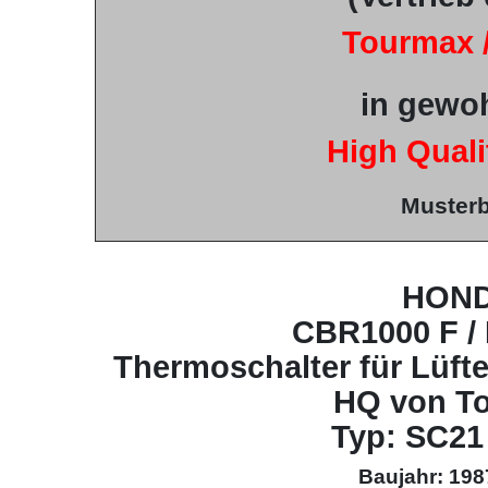
Tourmax 
in gewo
High Quali
Musterb
HON
CBR1000 F /
Thermoschalter für Lüfte
HQ von T
Typ: SC21
Baujahr: 198