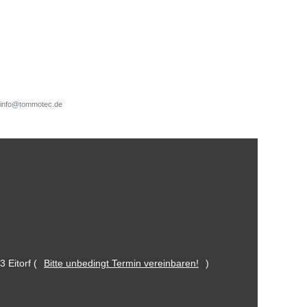
d, info@tommotec.de
 Eitorf (
Bitte unbedingt Termin vereinbaren!
)