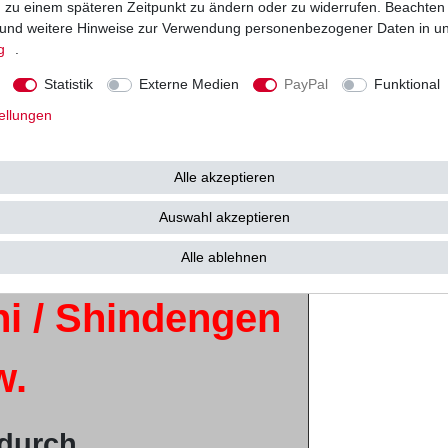
ng zu einem späteren Zeitpunkt zu ändern oder zu widerrufen. Beachten
es
und weitere Hinweise zur Verwendung personenbezogener Daten in u
g
.
teil
Statistik
Externe Medien
PayPal
Funktional
ellungen
s
Alle akzeptieren
iginalteile -
Auswahl akzeptieren
llung
Alle ablehnen
i / Shindengen
w.
 durch