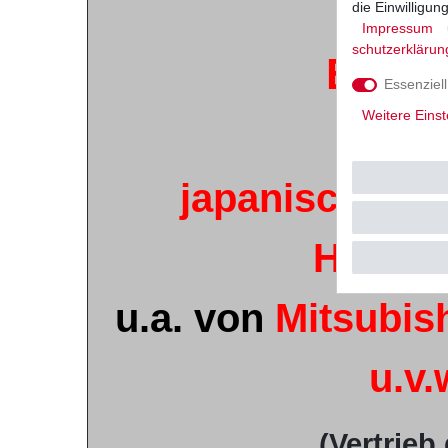
die Einwilligu
Neu
Impressum
schutz­erklärun
Ersatz
Essenziell
Weitere Einst
au
japanischer Or
Herste
u.a. von
Mitsubish
u.v.
(Vertrieb