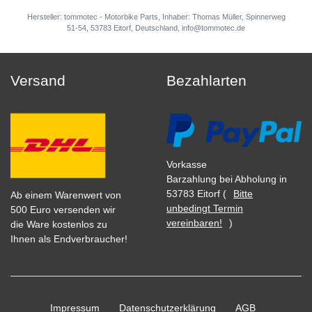
Hersteller: tommotec - Motorbike Parts, Inhaber: Thomas Müller, Spinnerweg
51-54, 53783 Eitorf, Deutschland, info@tommotec.de
Versand
Bezahlarten
Vorkasse
Barzahlung bei Abholung in
53783 Eitorf (
Bitte
Ab einem Warenwert von
unbedingt Termin
500 Euro versenden wir
vereinbaren!
)
die Ware kostenlos zu
Ihnen als Endverbraucher!
Impressum
Daten­schutz­erklärung
AGB