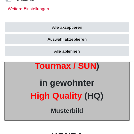
Weitere Einstellungen
u.a. von
Mitsubishi /
Alle akzeptieren
Shindengen u.v.w.
Auswahl akzeptieren
(Vertrieb durch
Alle ablehnen
Tourmax / SUN
)
in gewohnter
High Quality
(HQ)
Musterbild