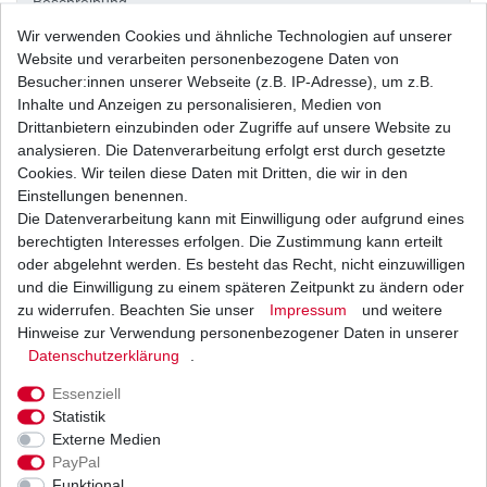
Beschreibung
Wir verwenden Cookies und ähnliche Technologien auf unserer
Website und verarbeiten personenbezogene Daten von
Weitere Details
Besucher:innen unserer Webseite (z.B. IP-Adresse), um z.B.
Inhalte und Anzeigen zu personalisieren, Medien von
Drittanbietern einzubinden oder Zugriffe auf unsere Website zu
Neues
analysieren. Die Datenverarbeitung erfolgt erst durch gesetzte
Cookies. Wir teilen diese Daten mit Dritten, die wir in den
Ersatzteil
Einstellungen benennen.
Die Datenverarbeitung kann mit Einwilligung oder aufgrund eines
berechtigten Interesses erfolgen. Die Zustimmung kann erteilt
oder abgelehnt werden. Es besteht das Recht, nicht einzuwilligen
aus
und die Einwilligung zu einem späteren Zeitpunkt zu ändern oder
zu widerrufen. Beachten Sie unser
Impressum
und weitere
japanischer
Hinweise zur Verwendung personenbezogener Daten in unserer
Daten­schutz­erklärung
.
Essenziell
Originalteile -
Statistik
Externe Medien
PayPal
Herstellung
Funktional