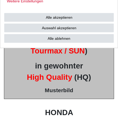
Weitere Einstellungen
u.a. von
Mitsubishi /
Alle akzeptieren
Shindengen u.v.w.
Auswahl akzeptieren
(Vertrieb durch
Alle ablehnen
Tourmax / SUN
)
in gewohnter
High Quality
(HQ)
Musterbild
HONDA