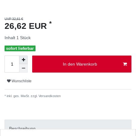
UVP 32,61 €
*
26,62 EUR
Inhalt
1
Stück
sofort lieferbar
In den Warenkorb
Wunschliste
* inkl. ges. MwSt. zzgl.
Versandkosten
Beschreibung