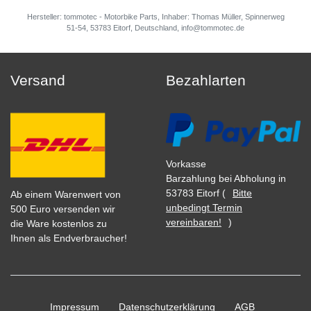
Hersteller: tommotec - Motorbike Parts, Inhaber: Thomas Müller, Spinnerweg
51-54, 53783 Eitorf, Deutschland, info@tommotec.de
Versand
Bezahlarten
Vorkasse
Barzahlung bei Abholung in
53783 Eitorf (
Bitte
Ab einem Warenwert von
unbedingt Termin
500 Euro versenden wir
vereinbaren!
)
die Ware kostenlos zu
Ihnen als Endverbraucher!
Impressum
Daten­schutz­erklärung
AGB