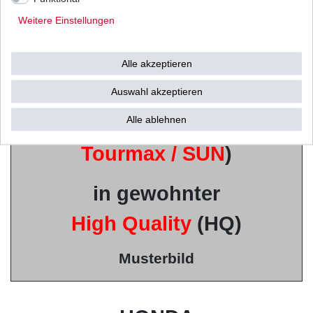
Weitere Einstellungen
u.a. von
Mitsubishi /
Alle akzeptieren
Shindengen u.v.w.
Auswahl akzeptieren
(Vertrieb durch
Alle ablehnen
Tourmax / SUN
)
in gewohnter
High Quality
(HQ)
Musterbild