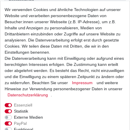
Beschreibung
Wir verwenden Cookies und ähnliche Technologien auf unserer
Website und verarbeiten personenbezogene Daten von
Weitere Details
Besucher:innen unserer Webseite (z.B. IP-Adresse), um z.B.
Inhalte und Anzeigen zu personalisieren, Medien von
Drittanbietern einzubinden oder Zugriffe auf unsere Website zu
Neues
analysieren. Die Datenverarbeitung erfolgt erst durch gesetzte
Cookies. Wir teilen diese Daten mit Dritten, die wir in den
Ersatzteil
Einstellungen benennen.
Die Datenverarbeitung kann mit Einwilligung oder aufgrund eines
berechtigten Interesses erfolgen. Die Zustimmung kann erteilt
oder abgelehnt werden. Es besteht das Recht, nicht einzuwilligen
aus
und die Einwilligung zu einem späteren Zeitpunkt zu ändern oder
zu widerrufen. Beachten Sie unser
Impressum
und weitere
japanischer
Hinweise zur Verwendung personenbezogener Daten in unserer
Daten­schutz­erklärung
.
Essenziell
Originalteile -
Statistik
Externe Medien
PayPal
Herstellung
Funktional