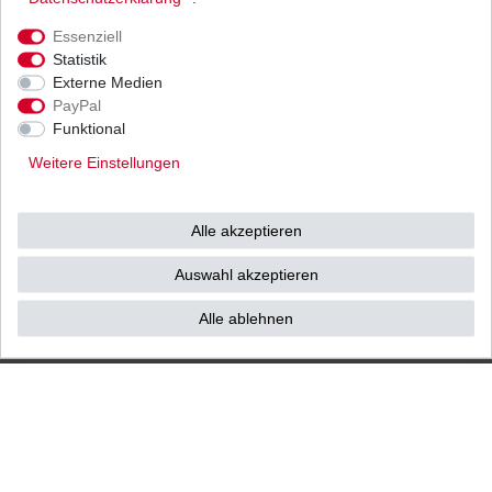
Ihnen als Endverbraucher!
Essenziell
Statistik
Externe Medien
PayPal
Impressum
Daten­schutz­erklärung
AGB
Funktional
Weitere Einstellungen
Widerrufs­recht
Vertrag widerrufen
Alle akzeptieren
Kontakt / Reklamation
Auswahl akzeptieren
Alle ablehnen