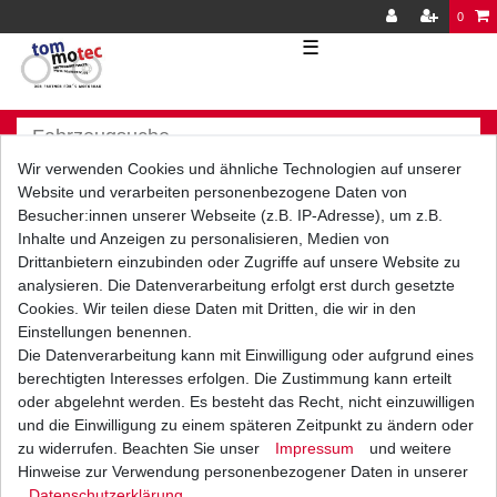
0
☰
Wir verwenden Cookies und ähnliche Technologien auf unserer
Website und verarbeiten personenbezogene Daten von
Besucher:innen unserer Webseite (z.B. IP-Adresse), um z.B.
Inhalte und Anzeigen zu personalisieren, Medien von
Versand
Bezahlarten
Drittanbietern einzubinden oder Zugriffe auf unsere Website zu
analysieren. Die Datenverarbeitung erfolgt erst durch gesetzte
Cookies. Wir teilen diese Daten mit Dritten, die wir in den
Einstellungen benennen.
Die Datenverarbeitung kann mit Einwilligung oder aufgrund eines
berechtigten Interesses erfolgen. Die Zustimmung kann erteilt
Vorkasse
oder abgelehnt werden. Es besteht das Recht, nicht einzuwilligen
Barzahlung bei Abholung in
und die Einwilligung zu einem späteren Zeitpunkt zu ändern oder
53783 Eitorf (
Bitte
Ab einem Warenwert von
zu widerrufen. Beachten Sie unser
Impressum
und weitere
unbedingt Termin
500 Euro versenden wir
Hinweise zur Verwendung personenbezogener Daten in unserer
vereinbaren!
)
die Ware kostenlos zu
Daten­schutz­erklärung
.