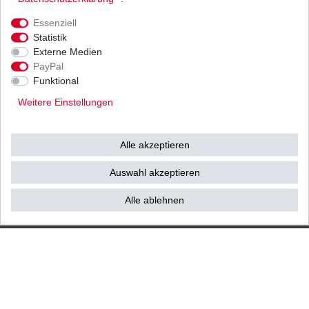
Ihnen als Endverbraucher!
Essenziell
Statistik
Externe Medien
PayPal
Impressum
Daten­schutz­erklärung
AGB
Funktional
Weitere Einstellungen
Widerrufs­recht
Vertrag widerrufen
Alle akzeptieren
Kontakt / Reklamation
Auswahl akzeptieren
Alle ablehnen