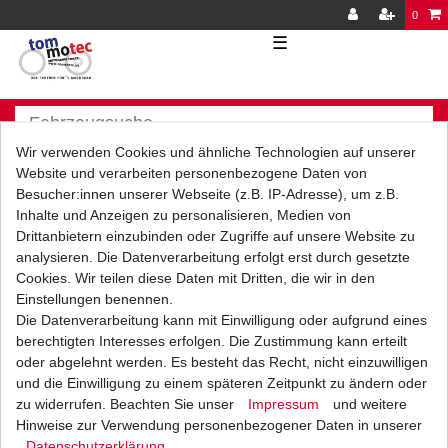
0
☰
Wir verwenden Cookies und ähnliche Technologien auf unserer
Website und verarbeiten personenbezogene Daten von
Besucher:innen unserer Webseite (z.B. IP-Adresse), um z.B.
Inhalte und Anzeigen zu personalisieren, Medien von
Versand
Bezahlarten
Drittanbietern einzubinden oder Zugriffe auf unsere Website zu
analysieren. Die Datenverarbeitung erfolgt erst durch gesetzte
Cookies. Wir teilen diese Daten mit Dritten, die wir in den
Einstellungen benennen.
Die Datenverarbeitung kann mit Einwilligung oder aufgrund eines
berechtigten Interesses erfolgen. Die Zustimmung kann erteilt
Vorkasse
oder abgelehnt werden. Es besteht das Recht, nicht einzuwilligen
Barzahlung bei Abholung in
und die Einwilligung zu einem späteren Zeitpunkt zu ändern oder
53783 Eitorf (
Bitte
Ab einem Warenwert von
zu widerrufen. Beachten Sie unser
Impressum
und weitere
unbedingt Termin
500 Euro versenden wir
Hinweise zur Verwendung personenbezogener Daten in unserer
vereinbaren!
)
die Ware kostenlos zu
Daten­schutz­erklärung
.