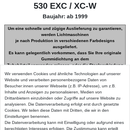
530 EXC / XC-W
Baujahr: ab 1999
Um eine schnelle und zügige Auslieferung zu garantieren,
werden Lichtmaschinen
je nach Produktion in verschiedenen Farbdesigns
ausgeliefert.
Es kann gelegentlich vorkommen, dass Sie Ihre originale
Gummidichtung an dem
Zubehörteil verwenden müssen, oder die Steckverbindung
noch montieren müssen,
Wir verwenden Cookies und ähnliche Technologien auf unserer
was durch wenig Aufwand schnell erledigt ist - eine
Website und verarbeiten personenbezogene Daten von
ausführliche Beschreibung
Besucher:innen unserer Webseite (z.B. IP-Adresse), um z.B.
finden Sie auf dieser Seite weiter unten.
Inhalte und Anzeigen zu personalisieren, Medien von
Zubehörstator kann ggü. dem Original in Form, Grösse und
Drittanbietern einzubinden oder Zugriffe auf unsere Website zu
Aufnahme leicht
analysieren. Die Datenverarbeitung erfolgt erst durch gesetzte
abweichen, jedoch Montage und Funktionsweise bleiben
Cookies. Wir teilen diese Daten mit Dritten, die wir in den
gleich.
Einstellungen benennen.
Bitte haben sie Verständnis dafür, dass wir keine Angaben
Die Datenverarbeitung kann mit Einwilligung oder aufgrund eines
zu Ausführungen machen
berechtigten Interesses erfolgen. Die Zustimmung kann erteilt