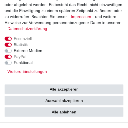
können, da bei Lieferung schon wieder eine anderer Serie
oder abgelehnt werden. Es besteht das Recht, nicht einzuwilligen
vorliegen kann.
und die Einwilligung zu einem späteren Zeitpunkt zu ändern oder
zu widerrufen. Beachten Sie unser
Impressum
und weitere
Technisch veränderte Artikel sind vom Umtausch und
Hinweise zur Verwendung personenbezogener Daten in unserer
Gewährleistung ausgeschlossen,
Daten­schutz­erklärung
.
speziell bei Lichtmaschinen beachten Sie bitte auch die
Einbauvorschriften.
Essenziell
Statistik
Technische Daten:
Externe Medien
PayPal
Funktional
Aussendurchmesser: 83,5mm,
Innendurchmesser: 29mm,
Weitere Einstellungen
Stärke Innenkranz 13mm,
Linksläufer,
Alle akzeptieren
--------- 3 Phasen Stator ---------
2 Halteschraubenbohrungen 6mm,
Auswahl akzeptieren
5 Kabel - mit 2er Stecker und
Alle ablehnen
drei einzelne mit Flachsteckern.