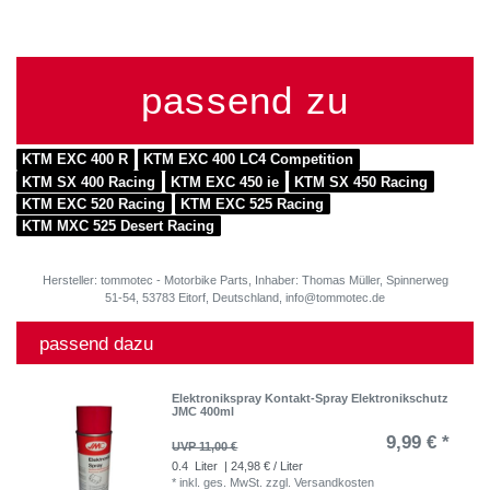
passend zu
KTM EXC 400 R
KTM EXC 400 LC4 Competition
KTM SX 400 Racing
KTM EXC 450 ie
KTM SX 450 Racing
KTM EXC 520 Racing
KTM EXC 525 Racing
KTM MXC 525 Desert Racing
Hersteller: tommotec - Motorbike Parts, Inhaber: Thomas Müller, Spinnerweg
51-54, 53783 Eitorf, Deutschland, info@tommotec.de
passend dazu
Elektronikspray Kontakt-Spray Elektronikschutz
JMC 400ml
9,99 € *
UVP 11,00 €
0.4
Liter
| 24,98 € / Liter
*
inkl. ges. MwSt.
zzgl.
Versandkosten