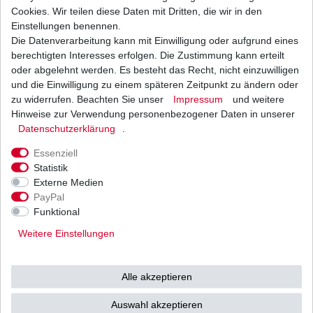
Um eine schnelle und zügige Auslieferung zu garantieren,
Cookies. Wir teilen diese Daten mit Dritten, die wir in den
werden Lichtmaschinen
Einstellungen benennen.
je nach Produktion in verschiedenen Farbdesigns
Die Datenverarbeitung kann mit Einwilligung oder aufgrund eines
ausgeliefert.
berechtigten Interesses erfolgen. Die Zustimmung kann erteilt
Es kann gelegentlich vorkommen, dass Sie Ihre originale
oder abgelehnt werden. Es besteht das Recht, nicht einzuwilligen
Gummidichtung an dem
und die Einwilligung zu einem späteren Zeitpunkt zu ändern oder
Zubehörteil verwenden müssen, oder die Steckverbindung
zu widerrufen. Beachten Sie unser
Impressum
und weitere
noch montieren müssen,
Hinweise zur Verwendung personenbezogener Daten in unserer
was durch wenig Aufwand schnell erledigt ist - eine
Daten­schutz­erklärung
.
ausführliche Beschreibung
finden Sie auf dieser Seite weiter unten.
Essenziell
Zubehörstator kann ggü. dem Original in Form, Grösse und
Statistik
Aufnahme leicht
Externe Medien
abweichen, jedoch Montage und Funktionsweise bleiben
PayPal
gleich.
Funktional
Bitte haben sie Verständnis dafür, dass wir keine Angaben
Weitere Einstellungen
zu Ausführungen machen
können, da bei Lieferung schon wieder eine anderer Serie
vorliegen kann.
Alle akzeptieren
Technisch veränderte Artikel sind vom Umtausch und
Auswahl akzeptieren
Gewährleistung ausgeschlossen,