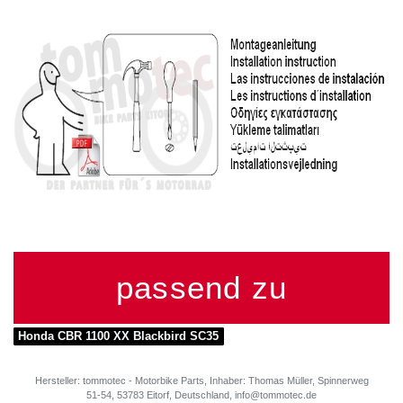
passend zu
Honda CBR 1100 XX Blackbird SC35
Hersteller: tommotec - Motorbike Parts, Inhaber: Thomas Müller, Spinnerweg
51-54, 53783 Eitorf, Deutschland, info@tommotec.de