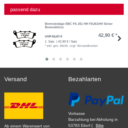
passend dazu
Bremsbeläge EBC FA 261 HH FA261HH Sinter
Bremsklötze
42,90 € *
UVP 62,67 €
1
Satz
| 42,90 € / Satz
*
inkl. ges. MwSt.
zzgl.
Versandkosten
Versand
Bezahlarten
Vorkasse
Barzahlung bei Abholung in
53783 Eitorf (
Bitte
Ab einem Warenwert von