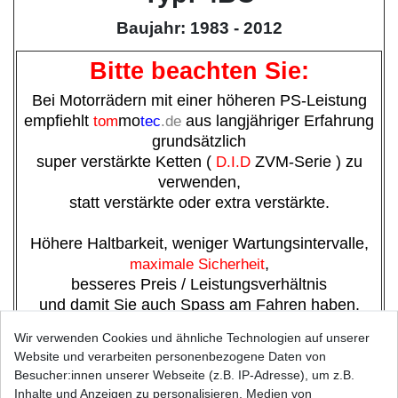
Baujahr: 1983 - 2012
Bitte beachten Sie:
Bei Motorrädern mit einer höheren PS-Leistung
empfiehlt
tom
mo
tec
.de
aus langjähriger Erfahrung
grundsätzlich
super verstärkte Ketten (
D.I.D
ZVM-Serie ) zu
verwenden,
statt verstärkte oder extra verstärkte.
Höhere Haltbarkeit, weniger Wartungsintervalle,
maximale Sicherheit
,
besseres Preis / Leistungsverhältnis
und damit Sie auch Spass am Fahren haben.
Kettenhersteller*:
RK
Wir verwenden Cookies und ähnliche Technologien auf unserer
Teilung:
420
Website und verarbeiten personenbezogene Daten von
Kettenlänge in Gliedern:
84
Besucher:innen unserer Webseite (z.B. IP-Adresse), um z.B.
Typ
M
Inhalte und Anzeigen zu personalisieren, Medien von