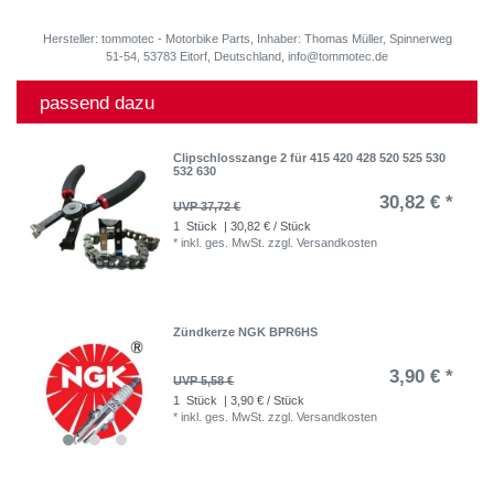
Hersteller: tommotec - Motorbike Parts, Inhaber: Thomas Müller, Spinnerweg
51-54, 53783 Eitorf, Deutschland, info@tommotec.de
passend dazu
Clipschlosszange 2 für 415 420 428 520 525 530
532 630
30,82 € *
UVP 37,72 €
1
Stück
| 30,82 € / Stück
*
inkl. ges. MwSt.
zzgl.
Versandkosten
Zündkerze NGK BPR6HS
3,90 € *
UVP 5,58 €
1
Stück
| 3,90 € / Stück
*
inkl. ges. MwSt.
zzgl.
Versandkosten