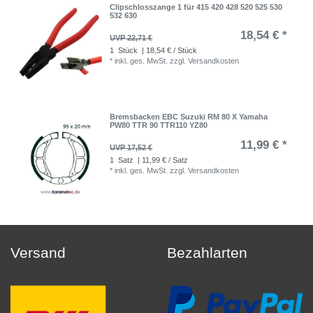
Clipschlosszange 1 für 415 420 428 520 525 530
532 630
18,54 € *
UVP 22,71 €
1
Stück
| 18,54 € / Stück
*
inkl. ges. MwSt.
zzgl.
Versandkosten
Bremsbacken EBC Suzuki RM 80 X Yamaha
PW80 TTR 90 TTR110 YZ80
11,99 € *
UVP 17,52 €
1
Satz
| 11,99 € / Satz
*
inkl. ges. MwSt.
zzgl.
Versandkosten
Versand
Bezahlarten