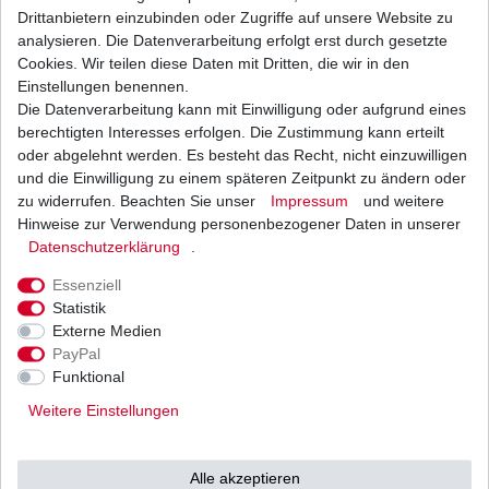
Dichtringe:
keine
Drittanbietern einzubinden oder Zugriffe auf unsere Website zu
Stärke:
verstärkt
analysieren. Die Datenverarbeitung erfolgt erst durch gesetzte
Verschluss:
offen mit Clipschloss
Cookies. Wir teilen diese Daten mit Dritten, die wir in den
Farbe:
stahl schwarz
Einstellungen benennen.
Ritzel: Zähne
15
Die Datenverarbeitung kann mit Einwilligung oder aufgrund eines
Zahnkranz: Zähne
32
berechtigten Interesses erfolgen. Die Zustimmung kann erteilt
Eine endlos angebotene Kette kann für einen
oder abgelehnt werden. Es besteht das Recht, nicht einzuwilligen
geringen Aufpreis in Höhe von 3,00 Euro auch
und die Einwilligung zu einem späteren Zeitpunkt zu ändern oder
offen mit Nietschloss geliefert werden.
zu widerrufen. Beachten Sie unser
Impressum
und weitere
Hinweise zur Verwendung personenbezogener Daten in unserer
Nietschlösser bedürfen eines Spezialwerkzeuges,
Daten­schutz­erklärung
.
wir empfehlen die Montage über eine
Fachwerkstatt, Clipschlösser können nur
Essenziell
gesondert bestellt werden, sofern diese für die
Statistik
angebotene Kette lieferbar sind.
Externe Medien
PayPal
Alternative Übersetzungen können zu einer
Funktional
Preisänderung führen, darum können KEINE
Veränderungen nach Kauf mehr vorgenommen
Weitere Einstellungen
werden.
Bei anderen Übersetzungswünschen bitte
Alle akzeptieren
telefonisch bestellen oder per Mail ein Angebot