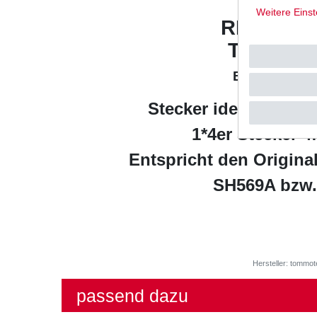
YAMA
Weitere Einst
RD500 LC
Typ: 47X
Baujahr: 198
Stecker identisch mit
1*4er Stecker 4
Entspricht den Origin
SH569A bzw
Hersteller: tommot
passend dazu