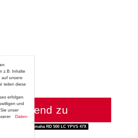
ten
 z.B. Inhalte
e auf unsere
r teilen diese
ses erfolgen.
uwilligen und
passend zu
 Sie unser
nserer
Daten­
 LC YPVS 1GE
Yamaha RD 500 LC YPVS 47X