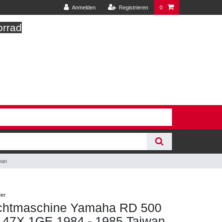
Anmelden
Registrieren
0
orrad
wan
ler
ichtmaschine Yamaha RD 500
47X 1GE 1984 - 1985 Taiwan