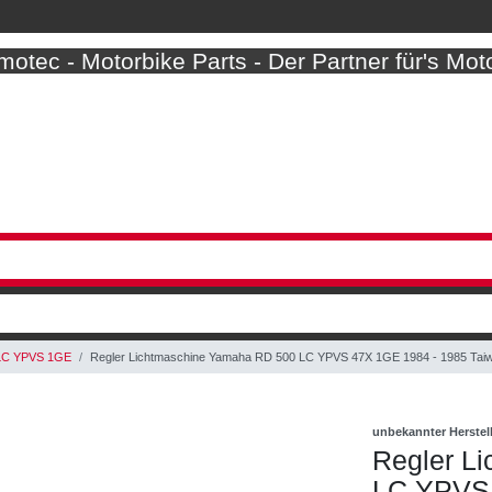
otec - Motorbike Parts - Der Partner für's Mot
LC YPVS 1GE
Regler Lichtmaschine Yamaha RD 500 LC YPVS 47X 1GE 1984 - 1985 Tai
unbekannter Herstel
Regler L
LC YPVS 