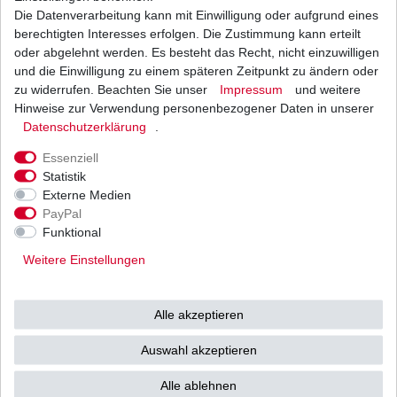
Die Datenverarbeitung kann mit Einwilligung oder aufgrund eines
Weitere Details
berechtigten Interesses erfolgen. Die Zustimmung kann erteilt
oder abgelehnt werden. Es besteht das Recht, nicht einzuwilligen
und die Einwilligung zu einem späteren Zeitpunkt zu ändern oder
HONDA
zu widerrufen. Beachten Sie unser
Impressum
und weitere
Hinweise zur Verwendung personenbezogener Daten in unserer
XL125 V Varadero
Daten­schutz­erklärung
.
Typ: JC32 / JC49
Essenziell
Statistik
Baujahr: 2001 - 2013
Externe Medien
PayPal
Technische Daten:
Funktional
Steckanschluss identisch mit dem
Weitere Einstellungen
Original.
1*5er Stecker 5fach belegt.
Alle akzeptieren
Vergleichsangaben zum Original:
Auswahl akzeptieren
SH691-12 ersetzt SH633 ohne
Alle ablehnen