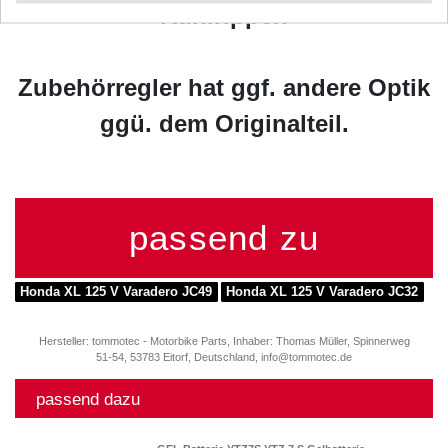
Kühlrippen
Zubehörregler hat ggf. andere Optik
ggü. dem Originalteil.
passend zu
Honda XL 125 V Varadero JC49
Honda XL 125 V Varadero JC32
Hersteller: tommotec - Motorbike Parts, Inhaber: Thomas Müller, Spinnerweg
51-54, 53783 Eitorf, Deutschland, info@tommotec.de
passend dazu