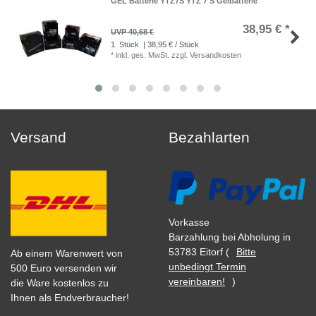
GEL Batterie YTZ7S YTZ 7 S Gelbatterie
38,95 € *
UVP 40,68 €
1
Stück
| 38,95 € / Stück
*
inkl. ges. MwSt.
zzgl.
Versandkosten
Versand
Bezahlarten
Vorkasse
Barzahlung bei Abholung in
53783 Eitorf (
Bitte
Ab einem Warenwert von
unbedingt Termin
500 Euro versenden wir
vereinbaren!
)
die Ware kostenlos zu
Ihnen als Endverbraucher!