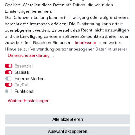
Cookies. Wir teilen diese Daten mit Dritten, die wir in den
aus
Einstellungen benennen.
Die Datenverarbeitung kann mit Einwilligung oder aufgrund eines
japanischer
berechtigten Interesses erfolgen. Die Zustimmung kann erteilt
oder abgelehnt werden. Es besteht das Recht, nicht einzuwilligen
und die Einwilligung zu einem späteren Zeitpunkt zu ändern oder
Originalteile -
zu widerrufen. Beachten Sie unser
Impressum
und weitere
Hinweise zur Verwendung personenbezogener Daten in unserer
Daten­schutz­erklärung
.
Herstellung
Essenziell
Statistik
u.a. von
Mitsubishi /
Externe Medien
PayPal
Funktional
Shindengen u.v.w.
Weitere Einstellungen
(Vertrieb durch
Tourmax / SUN
Alle akzeptieren
Auswahl akzeptieren
in höchster japanischer Qualit