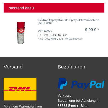
passend dazu
Elektronikspray Kontakt-Spray Elektronikschutz
JMC 400ml
9,99 € *
UVP 11,00 €
0.4
Liter
| 24,98 € / Liter
*
inkl. ges. MwSt.
zzgl.
Versandkosten
Versand
Bezahlarten
Vorkasse
Barzahlung bei Abholung in
53783 Eitorf (
Bitte
Ab einem Warenwert von