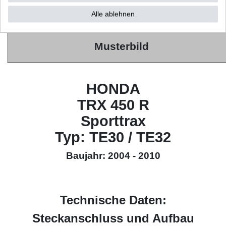
Alle ablehnen
High Quality
(HQ)
Musterbild
HONDA
TRX 450 R
Sporttrax
Typ: TE30 / TE32
Baujahr: 2004 - 2010
Technische Daten:
Steckanschluss und Aufbau