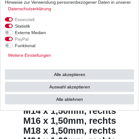
Hinweise zur Verwendung personenbezogener Daten in unserer
Daten­schutz­erklärung
.
Weitere Details
Essenziell
Statistik
Abzieher / Polradabzieher
Externe Medien
- Rotorabzieher -
PayPal
Funktional
Lichtmaschinenabzieher -
Weitere Einstellungen
auch Ausfräsung zum
Gegenhalten mit
Alle akzeptieren
Maulschlüssel.
Auswahl akzeptieren
In 6 verschiedenen Grössen:
M10 x 1,25mm, rechts
Alle ablehnen
M14 x 1,50mm, rechts
M16 x 1,50mm, rechts
M18 x 1,50mm, rechts