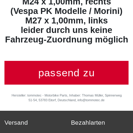
M24 x 1,00mm, rechts
(Vespa PK Modelle / Morini)
M27 x 1,00mm, links
leider durch uns keine
Fahrzeug-Zuordnung möglich
passend zu
Hersteller: tommotec - Motorbike Parts, Inhaber: Thomas Müller, Spinnerweg
51-54, 53783 Eitorf, Deutschland, info@tommotec.de
Versand
Bezahlarten