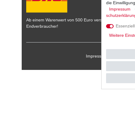
die Einwilligu
Impressum
schutz­erklärun
Ab einem Warenwert von 500 Euro versenden wir die War
Essenziell
Endverbraucher!
Weitere Einst
Impressum
Daten­schu