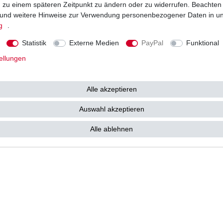
ng zu einem späteren Zeitpunkt zu ändern oder zu widerrufen. Beachten
Vorkasse
und weitere Hinweise zur Verwendung personenbezogener Daten in u
Barzahlung bei Abholung in 53783
g
.
e kostenlos zu Ihnen als
Statistik
Externe Medien
PayPal
Funktional
ellungen
Alle akzeptieren
tz­erklärung
AGB
Widerrufs­recht
Vertrag widerrufen
Auswahl akzeptieren
Alle ablehnen