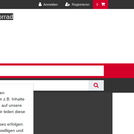
Anmelden
Registrieren
0
orrad
ten
 z.B. Inhalte
e auf unsere
r teilen diese
ses erfolgen.
uwilligen und