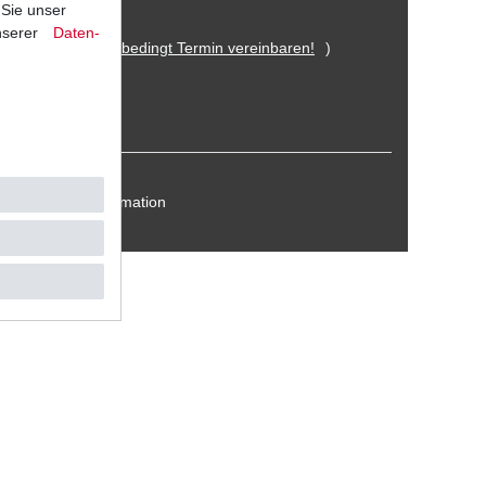
 Sie unser
nserer
Daten­
 Eitorf (
Bitte unbedingt Termin vereinbaren!
)
Kontakt / Reklamation